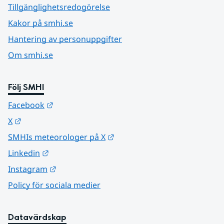
Tillgänglighetsredogörelse
Kakor på smhi.se
Hantering av personuppgifter
Om smhi.se
Följ SMHI
Länk till annan webbplats.
Facebook
Länk till annan webbplats.
X
Länk till annan webbplats.
SMHIs meteorologer på X
Länk till annan webbplats.
Linkedin
Länk till annan webbplats.
Instagram
Policy för sociala medier
Datavärdskap