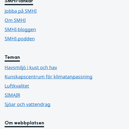
SMHI-länkar
Jobba på SMHI
Om SMHI
SMHI-bloggen
SMHI-podden
Teman
Havsmiljö i kust och hav
Kunskapscentrum för klimatanpassning
Luftkvalitet
SIMAIR
Sjöar och vattendrag
Om webbplatsen