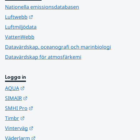
Nationella emissionsdatabasen
Länk till annan webbplats.
Luftwebb
Luftmiljödata
VattenWebb
Datavärdskap, oceanografi och marinbiologi
Datavärdskap för atmosfärkemi
Logga in
Länk till annan webbplats.
AQUA
Länk till annan webbplats.
SIMAIR
Länk till annan webbplats.
SMHI Pro
Länk till annan webbplats.
Timbr
Länk till annan webbplats.
Vinterväg
Länk till annan webbplats.
Väderlarm