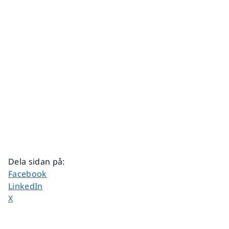
Dela sidan på
:
Dela sidan på
Facebook
Dela sidan på
LinkedIn
Dela sidan på
X