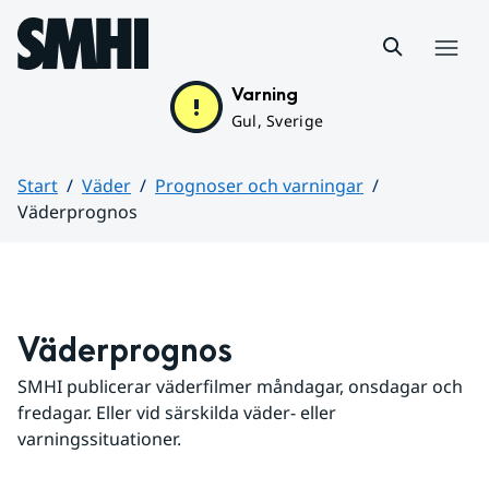
Hoppa till sidans innehåll
Meny
Varning
Gul, Sverige
Start
Väder
Prognoser och varningar
Väderprognos
Huvudinnehåll
Väderprognos
SMHI publicerar väderfilmer måndagar, onsdagar och 
fredagar. Eller vid särskilda väder- eller 
varningssituationer.