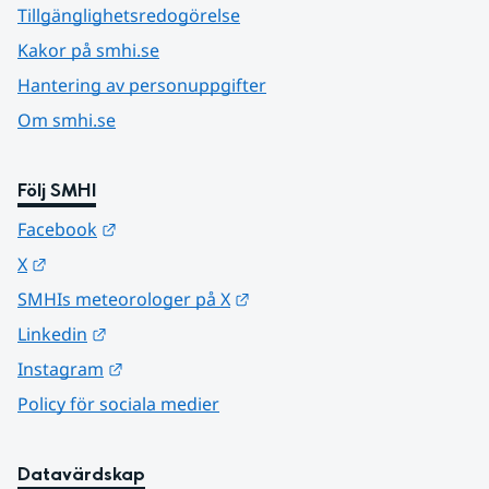
Tillgänglighetsredogörelse
Kakor på smhi.se
Hantering av personuppgifter
Om smhi.se
Följ SMHI
Länk till annan webbplats.
Facebook
Länk till annan webbplats.
X
Länk till annan webbplats.
SMHIs meteorologer på X
Länk till annan webbplats.
Linkedin
Länk till annan webbplats.
Instagram
Policy för sociala medier
Datavärdskap