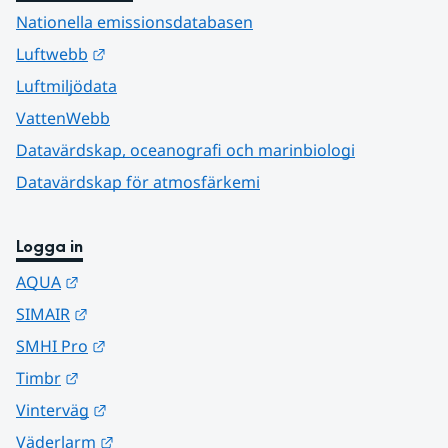
Nationella emissionsdatabasen
Länk till annan webbplats.
Luftwebb
Luftmiljödata
VattenWebb
Datavärdskap, oceanografi och marinbiologi
Datavärdskap för atmosfärkemi
Logga in
Länk till annan webbplats.
AQUA
Länk till annan webbplats.
SIMAIR
Länk till annan webbplats.
SMHI Pro
Länk till annan webbplats.
Timbr
Länk till annan webbplats.
Vinterväg
Länk till annan webbplats.
Väderlarm