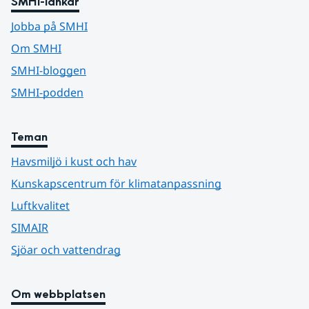
SMHI-länkar
Jobba på SMHI
Om SMHI
SMHI-bloggen
SMHI-podden
Teman
Havsmiljö i kust och hav
Kunskapscentrum för klimatanpassning
Luftkvalitet
SIMAIR
Sjöar och vattendrag
Om webbplatsen