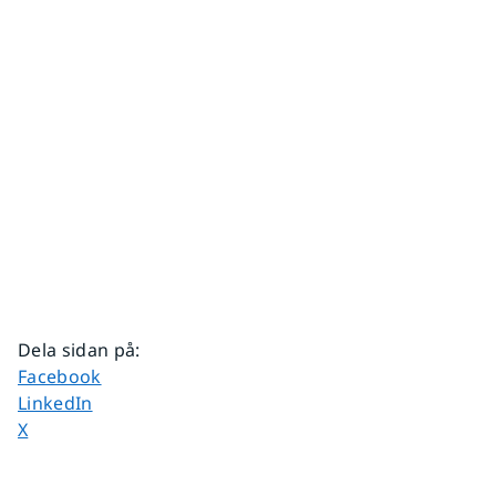
Dela sidan på
:
Dela sidan på
Facebook
Dela sidan på
LinkedIn
Dela sidan på
X