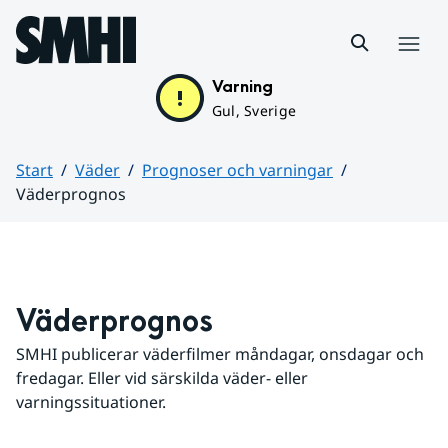
Hoppa till sidans innehåll
Meny
Varning
Gul, Sverige
Start
Väder
Prognoser och varningar
Väderprognos
Huvudinnehåll
Väderprognos
SMHI publicerar väderfilmer måndagar, onsdagar och 
fredagar. Eller vid särskilda väder- eller 
varningssituationer.