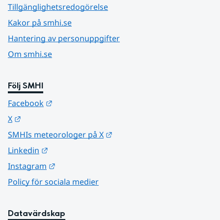
Tillgänglighetsredogörelse
Kakor på smhi.se
Hantering av personuppgifter
Om smhi.se
Följ SMHI
Länk till annan webbplats.
Facebook
Länk till annan webbplats.
X
Länk till annan webbplats.
SMHIs meteorologer på X
Länk till annan webbplats.
Linkedin
Länk till annan webbplats.
Instagram
Policy för sociala medier
Datavärdskap