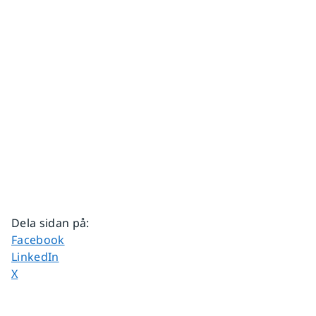
Dela sidan på
:
Dela sidan på
Facebook
Dela sidan på
LinkedIn
Dela sidan på
X