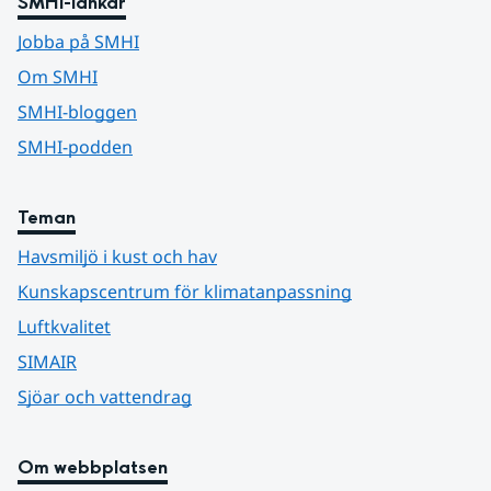
SMHI-länkar
Jobba på SMHI
Om SMHI
SMHI-bloggen
SMHI-podden
Teman
Havsmiljö i kust och hav
Kunskapscentrum för klimatanpassning
Luftkvalitet
SIMAIR
Sjöar och vattendrag
Om webbplatsen