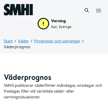
Hoppa till sidans innehåll
Meny
Varning
Gul, Sverige
Start
Väder
Prognoser och varningar
Väderprognos
Huvudinnehåll
Väderprognos
SMHI publicerar väderfilmer måndagar, onsdagar och 
fredagar. Eller vid särskilda väder- eller 
varningssituationer.