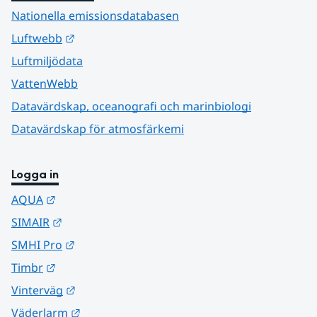
Nationella emissionsdatabasen
Länk till annan webbplats.
Luftwebb
Luftmiljödata
VattenWebb
Datavärdskap, oceanografi och marinbiologi
Datavärdskap för atmosfärkemi
Logga in
Länk till annan webbplats.
AQUA
Länk till annan webbplats.
SIMAIR
Länk till annan webbplats.
SMHI Pro
Länk till annan webbplats.
Timbr
Länk till annan webbplats.
Vinterväg
Länk till annan webbplats.
Väderlarm