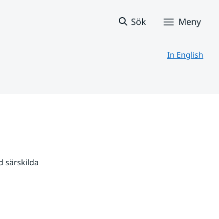
Sök
Meny
In English
 särskilda 