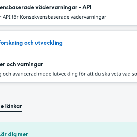
ensbaserade vädervarningar - API
r API för Konsekvensbaserade vädervarningar
Forskning och utveckling
er och varningar
 och avancerad modellutveckling för att du ska veta vad s
e länkar
Lär dig mer