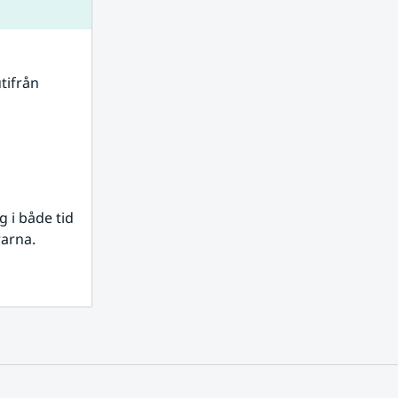
tifrån 
i både tid 
rarna.