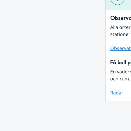
Observa
Alla orte
stationer
Observat
Få koll 
En väder
och rum. 
Radar