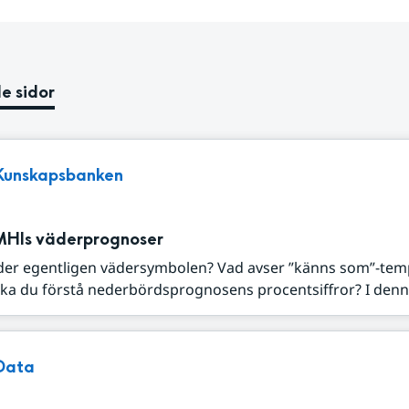
e sidor
Kunskapsbanken
MHIs väderprognoser
der egentligen vädersymbolen? Vad avser ”känns som”-tem
ka du förstå nederbördsprognosens procentsiffror? I denna
Data