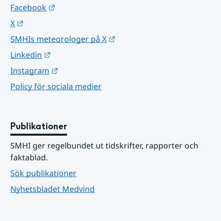
Länk till annan webbplats.
Facebook
Länk till annan webbplats.
X
Länk till annan webbplats.
SMHIs meteorologer på X
Länk till annan webbplats.
Linkedin
Länk till annan webbplats.
Instagram
Policy för sociala medier
Publikationer
SMHI ger regelbundet ut tidskrifter, rapporter och 
faktablad.
Sök publikationer
Nyhetsbladet Medvind