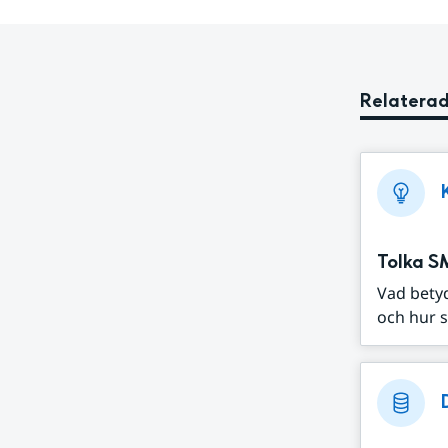
Relaterad
Tolka S
Vad bety
och hur s