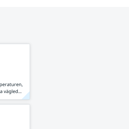
peraturen,
 vägled...