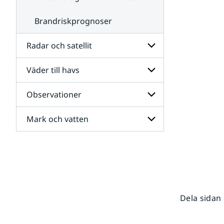
Brandriskprognoser
Radar och satellit
Väder till havs
Undersidor
för
Radar
Observationer
Undersidor
och
för
satellit
Väder
Mark och vatten
Undersidor
till
för
havs
Observationer
Undersidor
för
Mark
och
vatten
Dela sidan