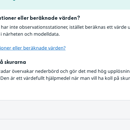
tioner eller beräknade värden?
r har inte observationsstationer, istället beräknas ett värde u
 i närheten och modelldata.
ioner eller beräknade värden?
på skurarna
radar övervakar nederbörd och gör det med hög upplösning 
Den är ett värdefullt hjälpmedel när man vill ha koll på sku