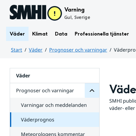
Hoppa till sidans innehåll
Varning
Gul, Sverige
Väder
Klimat
Data
Professionella tjänster
Start
Väder
Prognoser och varningar
Väderpr
varningar
och
Huvudinnehåll
Prognoser
för
Undersidor
Väder
Väde
Prognoser och varningar
SMHI public
Varningar och meddelanden
väder- eller
Väderprognos
Meteorologens kommentar