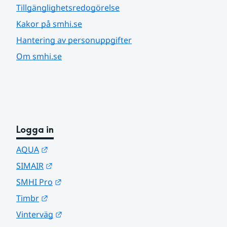
Tillgänglighetsredogörelse
Kakor på smhi.se
Hantering av personuppgifter
Om smhi.se
Logga in
Länk till annan webbplats.
AQUA
Länk till annan webbplats.
SIMAIR
Länk till annan webbplats.
SMHI Pro
Länk till annan webbplats.
Timbr
Länk till annan webbplats.
Vinterväg