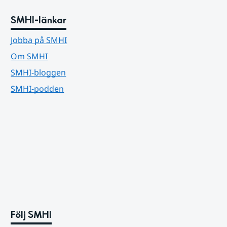
SMHI-länkar
Jobba på SMHI
Om SMHI
SMHI-bloggen
SMHI-podden
Följ SMHI