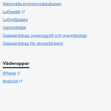
Nationella emissionsdatabasen
Länk till annan webbplats.
Luftwebb
Luftmiljödata
VattenWebb
Datavärdskap, oceanografi och marinbiologi
Datavärdskap för atmosfärkemi
Väderappar
Länk till annan webbplats.
iPhone
Länk till annan webbplats.
Android