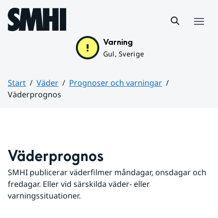
Hoppa till sidans innehåll
Meny
Varning
Gul, Sverige
Start
Väder
Prognoser och varningar
Väderprognos
Huvudinnehåll
Väderprognos
SMHI publicerar väderfilmer måndagar, onsdagar och 
fredagar. Eller vid särskilda väder- eller 
varningssituationer.