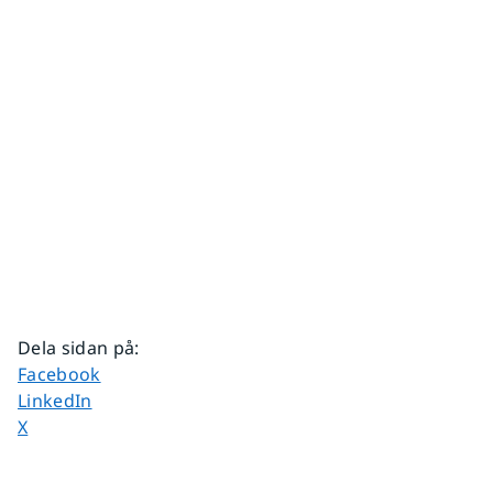
Dela sidan på
:
Dela sidan på
Facebook
Dela sidan på
LinkedIn
Dela sidan på
X