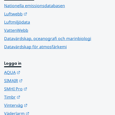
Nationella emissionsdatabasen
Länk till annan webbplats.
Luftwebb
Luftmiljödata
VattenWebb
Datavärdskap, oceanografi och marinbiologi
Datavärdskap för atmosfärkemi
Logga in
Länk till annan webbplats.
AQUA
Länk till annan webbplats.
SIMAIR
Länk till annan webbplats.
SMHI Pro
Länk till annan webbplats.
Timbr
Länk till annan webbplats.
Vinterväg
Länk till annan webbplats.
Väderlarm