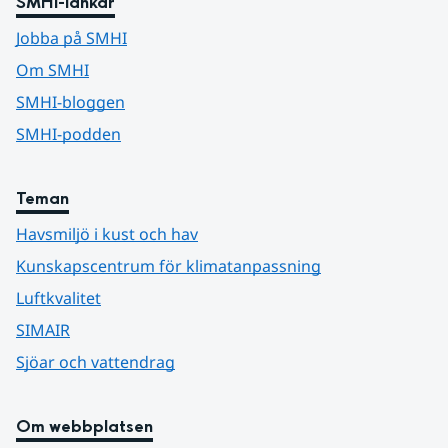
SMHI-länkar
Jobba på SMHI
Om SMHI
SMHI-bloggen
SMHI-podden
Teman
Havsmiljö i kust och hav
Kunskapscentrum för klimatanpassning
Luftkvalitet
SIMAIR
Sjöar och vattendrag
Om webbplatsen