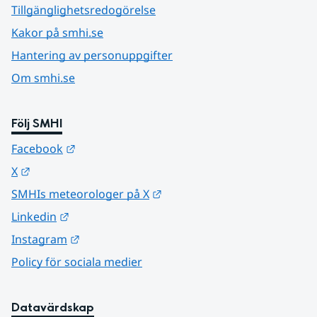
Tillgänglighetsredogörelse
Kakor på smhi.se
Hantering av personuppgifter
Om smhi.se
Följ SMHI
Länk till annan webbplats.
Facebook
Länk till annan webbplats.
X
Länk till annan webbplats.
SMHIs meteorologer på X
Länk till annan webbplats.
Linkedin
Länk till annan webbplats.
Instagram
Policy för sociala medier
Datavärdskap