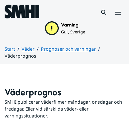
Hoppa till sidans innehåll
Meny
Varning
Gul, Sverige
Start
Väder
Prognoser och varningar
Väderprognos
Huvudinnehåll
Väderprognos
SMHI publicerar väderfilmer måndagar, onsdagar och 
fredagar. Eller vid särskilda väder- eller 
varningssituationer.