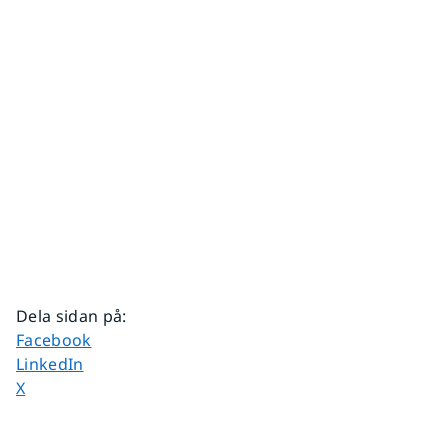
Dela sidan på
:
Dela sidan på
Facebook
Dela sidan på
LinkedIn
Dela sidan på
X