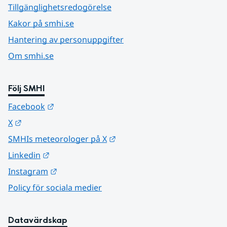
Tillgänglighetsredogörelse
Kakor på smhi.se
Hantering av personuppgifter
Om smhi.se
Följ SMHI
Länk till annan webbplats.
Facebook
Länk till annan webbplats.
X
Länk till annan webbplats.
SMHIs meteorologer på X
Länk till annan webbplats.
Linkedin
Länk till annan webbplats.
Instagram
Policy för sociala medier
Datavärdskap