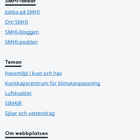
SMHI-länkar
Jobba på SMHI
Om SMHI
SMHI-bloggen
SMHI-podden
Teman
Havsmiljö i kust och hav
Kunskapscentrum för klimatanpassning
Luftkvalitet
SIMAIR
Sjöar och vattendrag
Om webbplatsen