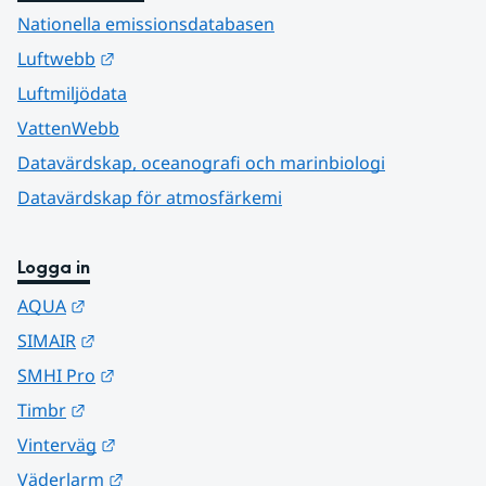
Nationella emissionsdatabasen
Länk till annan webbplats.
Luftwebb
Luftmiljödata
VattenWebb
Datavärdskap, oceanografi och marinbiologi
Datavärdskap för atmosfärkemi
Logga in
Länk till annan webbplats.
AQUA
Länk till annan webbplats.
SIMAIR
Länk till annan webbplats.
SMHI Pro
Länk till annan webbplats.
Timbr
Länk till annan webbplats.
Vinterväg
Länk till annan webbplats.
Väderlarm