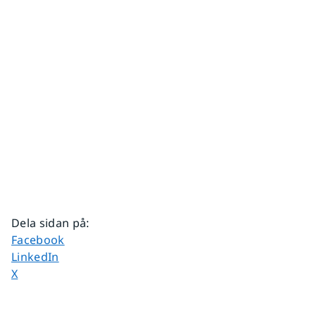
Dela sidan på
:
Dela sidan på
Facebook
Dela sidan på
LinkedIn
Dela sidan på
X