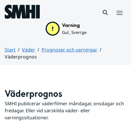
Hoppa till sidans innehåll
Meny
Varning
Gul, Sverige
Start
Väder
Prognoser och varningar
Väderprognos
Huvudinnehåll
Väderprognos
SMHI publicerar väderfilmer måndagar, onsdagar och 
fredagar. Eller vid särskilda väder- eller 
varningssituationer.