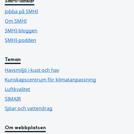
SMHI-länkar
Jobba på SMHI
Om SMHI
SMHI-bloggen
SMHI-podden
Teman
Havsmiljö i kust och hav
Kunskapscentrum för klimatanpassning
Luftkvalitet
SIMAIR
Sjöar och vattendrag
Om webbplatsen