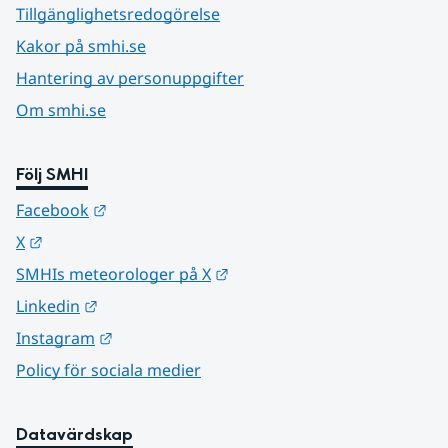
Tillgänglighetsredogörelse
Kakor på smhi.se
Hantering av personuppgifter
Om smhi.se
Följ SMHI
Länk till annan webbplats.
Facebook
Länk till annan webbplats.
X
Länk till annan webbplats.
SMHIs meteorologer på X
Länk till annan webbplats.
Linkedin
Länk till annan webbplats.
Instagram
Policy för sociala medier
Datavärdskap