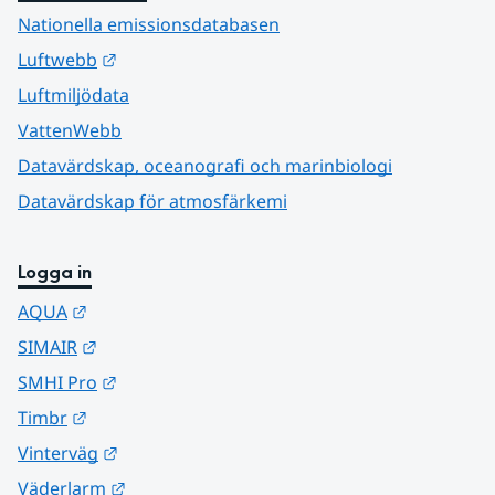
Nationella emissionsdatabasen
Länk till annan webbplats.
Luftwebb
Luftmiljödata
VattenWebb
Datavärdskap, oceanografi och marinbiologi
Datavärdskap för atmosfärkemi
Logga in
Länk till annan webbplats.
AQUA
Länk till annan webbplats.
SIMAIR
Länk till annan webbplats.
SMHI Pro
Länk till annan webbplats.
Timbr
Länk till annan webbplats.
Vinterväg
Länk till annan webbplats.
Väderlarm