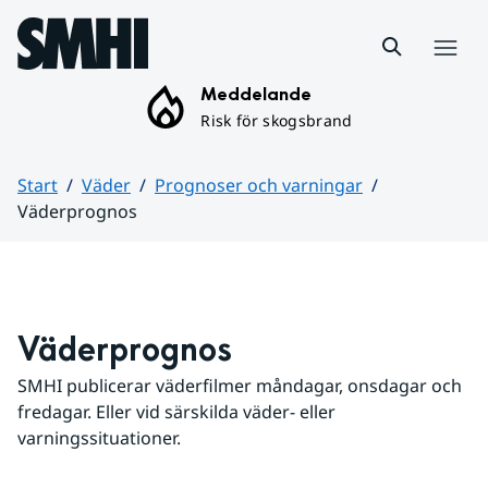
Hoppa till sidans innehåll
Meny
Meddelande
Risk för skogsbrand
Start
Väder
Prognoser och varningar
Väderprognos
Huvudinnehåll
Väderprognos
SMHI publicerar väderfilmer måndagar, onsdagar och 
fredagar. Eller vid särskilda väder- eller 
varningssituationer.