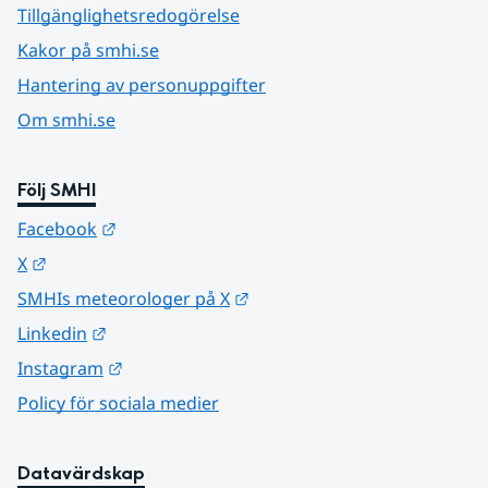
Tillgänglighetsredogörelse
Kakor på smhi.se
Hantering av personuppgifter
Om smhi.se
Följ SMHI
Länk till annan webbplats.
Facebook
Länk till annan webbplats.
X
Länk till annan webbplats.
SMHIs meteorologer på X
Länk till annan webbplats.
Linkedin
Länk till annan webbplats.
Instagram
Policy för sociala medier
Datavärdskap