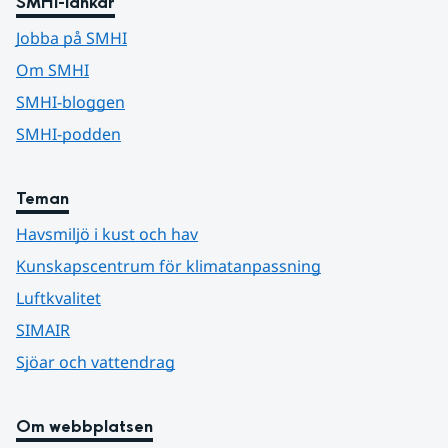
SMHI-länkar
Jobba på SMHI
Om SMHI
SMHI-bloggen
SMHI-podden
Teman
Havsmiljö i kust och hav
Kunskapscentrum för klimatanpassning
Luftkvalitet
SIMAIR
Sjöar och vattendrag
Om webbplatsen