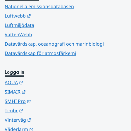
Nationella emissionsdatabasen
Länk till annan webbplats.
Luftwebb
Luftmiljödata
VattenWebb
Datavärdskap, oceanografi och marinbiologi
Datavärdskap för atmosfärkemi
Logga in
Länk till annan webbplats.
AQUA
Länk till annan webbplats.
SIMAIR
Länk till annan webbplats.
SMHI Pro
Länk till annan webbplats.
Timbr
Länk till annan webbplats.
Vinterväg
Länk till annan webbplats.
Väderlarm