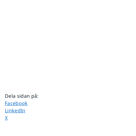
Dela sidan på
:
Dela sidan på
Facebook
Dela sidan på
LinkedIn
Dela sidan på
X