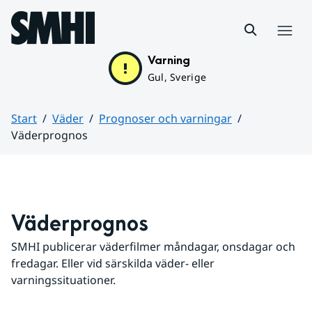
Hoppa till sidans innehåll
Meny
Varning
Gul, Sverige
Start
Väder
Prognoser och varningar
Väderprognos
Huvudinnehåll
Väderprognos
SMHI publicerar väderfilmer måndagar, onsdagar och 
fredagar. Eller vid särskilda väder- eller 
varningssituationer.