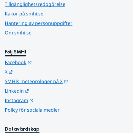
Tillgänglighetsredogörelse
Kakor på smhi.se
Hantering av personuppgifter
Om smhi.se
Följ SMHI
Länk till annan webbplats.
Facebook
Länk till annan webbplats.
X
Länk till annan webbplats.
SMHIs meteorologer på X
Länk till annan webbplats.
Linkedin
Länk till annan webbplats.
Instagram
Policy för sociala medier
Datavärdskap