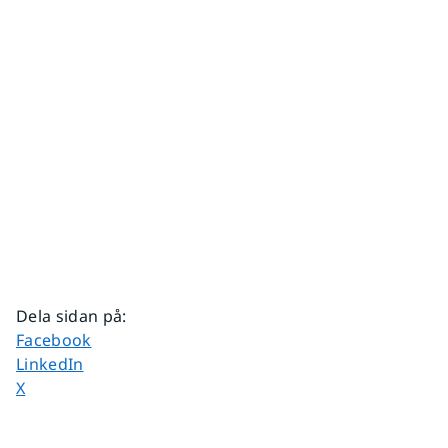
Dela sidan på
:
Dela sidan på
Facebook
Dela sidan på
LinkedIn
Dela sidan på
X