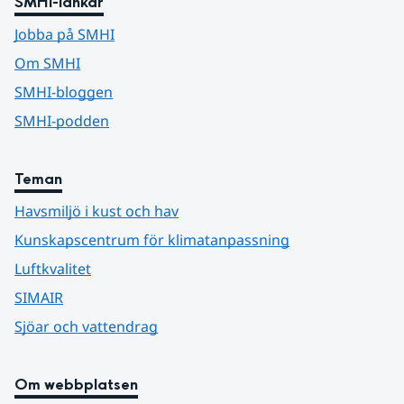
SMHI-länkar
Jobba på SMHI
Om SMHI
SMHI-bloggen
SMHI-podden
Teman
Havsmiljö i kust och hav
Kunskapscentrum för klimatanpassning
Luftkvalitet
SIMAIR
Sjöar och vattendrag
Om webbplatsen