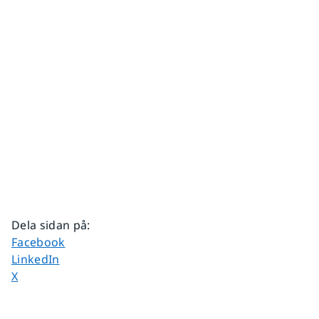
Dela sidan på
:
Dela sidan på
Facebook
Dela sidan på
LinkedIn
Dela sidan på
X