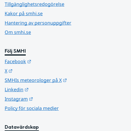
Tillgänglighetsredogörelse
Kakor på smhi.se
Hantering av personuppgifter
Om smhi.se
Följ SMHI
Länk till annan webbplats.
Facebook
Länk till annan webbplats.
X
Länk till annan webbplats.
SMHIs meteorologer på X
Länk till annan webbplats.
Linkedin
Länk till annan webbplats.
Instagram
Policy för sociala medier
Datavärdskap