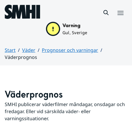
Hoppa till sidans innehåll
Meny
Varning
Gul, Sverige
Start
Väder
Prognoser och varningar
Väderprognos
Huvudinnehåll
Väderprognos
SMHI publicerar väderfilmer måndagar, onsdagar och 
fredagar. Eller vid särskilda väder- eller 
varningssituationer.