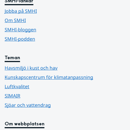
SMHI-länkar
Jobba på SMHI
Om SMHI
SMHI-bloggen
SMHI-podden
Teman
Havsmiljö i kust och hav
Kunskapscentrum för klimatanpassning
Luftkvalitet
SIMAIR
Sjöar och vattendrag
Om webbplatsen