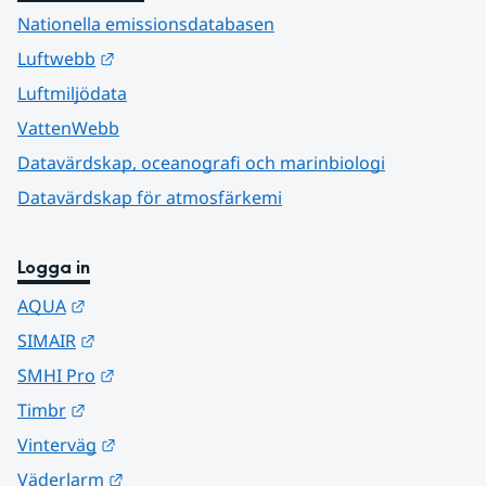
Nationella emissionsdatabasen
Länk till annan webbplats.
Luftwebb
Luftmiljödata
VattenWebb
Datavärdskap, oceanografi och marinbiologi
Datavärdskap för atmosfärkemi
Logga in
Länk till annan webbplats.
AQUA
Länk till annan webbplats.
SIMAIR
Länk till annan webbplats.
SMHI Pro
Länk till annan webbplats.
Timbr
Länk till annan webbplats.
Vinterväg
Länk till annan webbplats.
Väderlarm