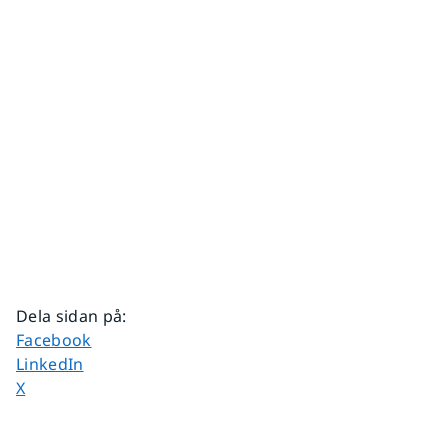
Dela sidan på
:
Dela sidan på
Facebook
Dela sidan på
LinkedIn
Dela sidan på
X