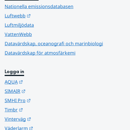
Nationella emissionsdatabasen
Länk till annan webbplats.
Luftwebb
Luftmiljödata
VattenWebb
Datavärdskap, oceanografi och marinbiologi
Datavärdskap för atmosfärkemi
Logga in
Länk till annan webbplats.
AQUA
Länk till annan webbplats.
SIMAIR
Länk till annan webbplats.
SMHI Pro
Länk till annan webbplats.
Timbr
Länk till annan webbplats.
Vinterväg
Länk till annan webbplats.
Väderlarm