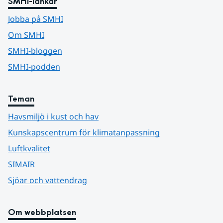
SMHI-länkar
Jobba på SMHI
Om SMHI
SMHI-bloggen
SMHI-podden
Teman
Havsmiljö i kust och hav
Kunskapscentrum för klimatanpassning
Luftkvalitet
SIMAIR
Sjöar och vattendrag
Om webbplatsen