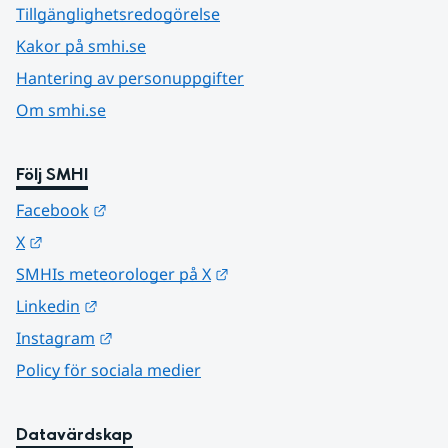
Tillgänglighetsredogörelse
Kakor på smhi.se
Hantering av personuppgifter
Om smhi.se
Följ SMHI
Länk till annan webbplats.
Facebook
Länk till annan webbplats.
X
Länk till annan webbplats.
SMHIs meteorologer på X
Länk till annan webbplats.
Linkedin
Länk till annan webbplats.
Instagram
Policy för sociala medier
Datavärdskap