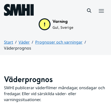
Hoppa till sidans innehåll
Meny
Varning
Gul, Sverige
Start
Väder
Prognoser och varningar
Väderprognos
Huvudinnehåll
Väderprognos
SMHI publicerar väderfilmer måndagar, onsdagar och 
fredagar. Eller vid särskilda väder- eller 
varningssituationer.