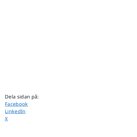
Dela sidan på
:
Dela sidan på
Facebook
Dela sidan på
LinkedIn
Dela sidan på
X