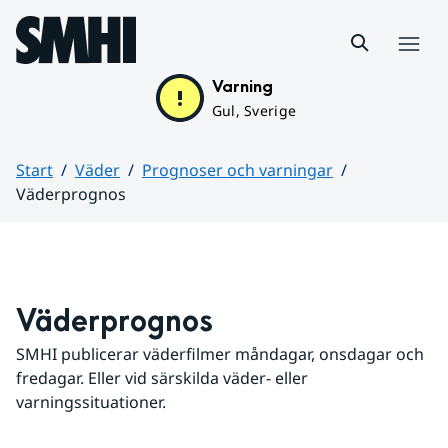
Hoppa till sidans innehåll
Meny
Varning
Gul, Sverige
Start
Väder
Prognoser och varningar
Väderprognos
Huvudinnehåll
Väderprognos
SMHI publicerar väderfilmer måndagar, onsdagar och 
fredagar. Eller vid särskilda väder- eller 
varningssituationer.