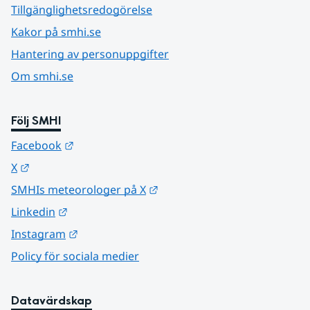
Tillgänglighetsredogörelse
Kakor på smhi.se
Hantering av personuppgifter
Om smhi.se
Följ SMHI
Länk till annan webbplats.
Facebook
Länk till annan webbplats.
X
Länk till annan webbplats.
SMHIs meteorologer på X
Länk till annan webbplats.
Linkedin
Länk till annan webbplats.
Instagram
Policy för sociala medier
Datavärdskap