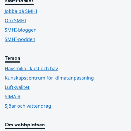
SMHI-länkar
Jobba på SMHI
Om SMHI
SMHI-bloggen
SMHI-podden
Teman
Havsmiljö i kust och hav
Kunskapscentrum för klimatanpassning
Luftkvalitet
SIMAIR
Sjöar och vattendrag
Om webbplatsen