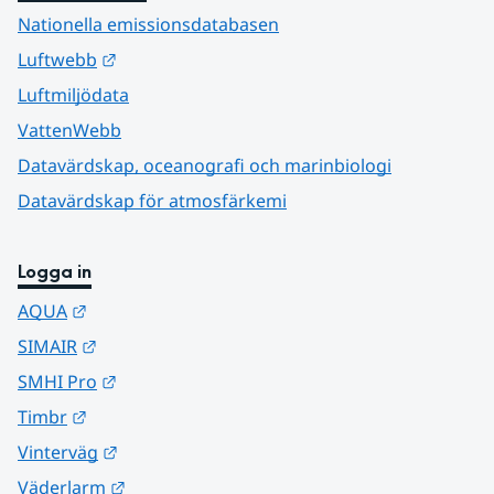
Nationella emissionsdatabasen
Länk till annan webbplats.
Luftwebb
Luftmiljödata
VattenWebb
Datavärdskap, oceanografi och marinbiologi
Datavärdskap för atmosfärkemi
Logga in
Länk till annan webbplats.
AQUA
Länk till annan webbplats.
SIMAIR
Länk till annan webbplats.
SMHI Pro
Länk till annan webbplats.
Timbr
Länk till annan webbplats.
Vinterväg
Länk till annan webbplats.
Väderlarm