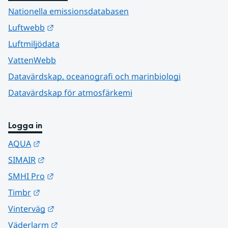
Nationella emissionsdatabasen
Länk till annan webbplats.
Luftwebb
Luftmiljödata
VattenWebb
Datavärdskap, oceanografi och marinbiologi
Datavärdskap för atmosfärkemi
Logga in
Länk till annan webbplats.
AQUA
Länk till annan webbplats.
SIMAIR
Länk till annan webbplats.
SMHI Pro
Länk till annan webbplats.
Timbr
Länk till annan webbplats.
Vinterväg
Länk till annan webbplats.
Väderlarm