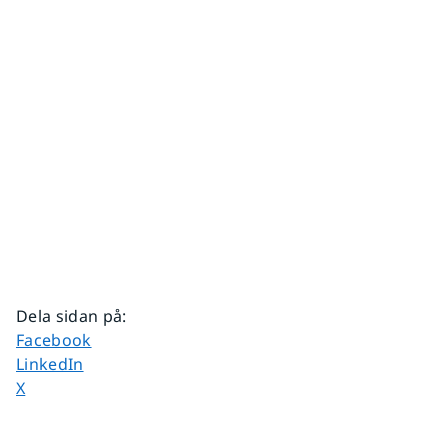
Dela sidan på
:
Dela sidan på
Facebook
Dela sidan på
LinkedIn
Dela sidan på
X