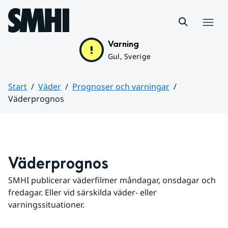
Hoppa till sidans innehåll
Meny
Varning
Gul, Sverige
Start
Väder
Prognoser och varningar
Väderprognos
Huvudinnehåll
Väderprognos
SMHI publicerar väderfilmer måndagar, onsdagar och 
fredagar. Eller vid särskilda väder- eller 
varningssituationer.