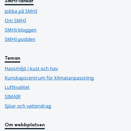
SMHI-länkar
Jobba på SMHI
Om SMHI
SMHI-bloggen
SMHI-podden
Teman
Havsmiljö i kust och hav
Kunskapscentrum för klimatanpassning
Luftkvalitet
SIMAIR
Sjöar och vattendrag
Om webbplatsen