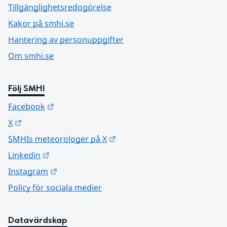
Tillgänglighetsredogörelse
Kakor på smhi.se
Hantering av personuppgifter
Om smhi.se
Följ SMHI
Länk till annan webbplats.
Facebook
Länk till annan webbplats.
X
Länk till annan webbplats.
SMHIs meteorologer på X
Länk till annan webbplats.
Linkedin
Länk till annan webbplats.
Instagram
Policy för sociala medier
Datavärdskap