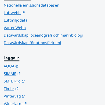
Nationella emissionsdatabasen
Länk till annan webbplats.
Luftwebb
Luftmiljödata
VattenWebb
Datavärdskap, oceanografi och marinbiologi
Datavärdskap för atmosfärkemi
Logga in
Länk till annan webbplats.
AQUA
Länk till annan webbplats.
SIMAIR
Länk till annan webbplats.
SMHI Pro
Länk till annan webbplats.
Timbr
Länk till annan webbplats.
Vinterväg
Länk till annan webbplats.
Väderlarm