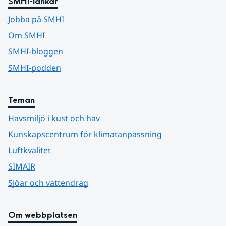
SMHI-länkar
Jobba på SMHI
Om SMHI
SMHI-bloggen
SMHI-podden
Teman
Havsmiljö i kust och hav
Kunskapscentrum för klimatanpassning
Luftkvalitet
SIMAIR
Sjöar och vattendrag
Om webbplatsen