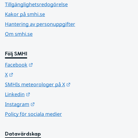
Tillgänglighetsredogörelse
Kakor på smhi.se
Hantering av personuppgifter
Om smhi.se
Följ SMHI
Länk till annan webbplats.
Facebook
Länk till annan webbplats.
X
Länk till annan webbplats.
SMHIs meteorologer på X
Länk till annan webbplats.
Linkedin
Länk till annan webbplats.
Instagram
Policy för sociala medier
Datavärdskap