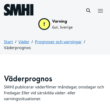
Hoppa till sidans innehåll
Meny
Varning
Gul, Sverige
Start
Väder
Prognoser och varningar
Väderprognos
Huvudinnehåll
Väderprognos
SMHI publicerar väderfilmer måndagar, onsdagar och 
fredagar. Eller vid särskilda väder- eller 
varningssituationer.