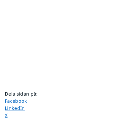
Dela sidan på
:
Dela sidan på
Facebook
Dela sidan på
LinkedIn
Dela sidan på
X