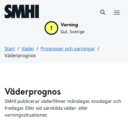
Hoppa till sidans innehåll
Meny
Varning
Gul, Sverige
Start
Väder
Prognoser och varningar
Väderprognos
Huvudinnehåll
Väderprognos
SMHI publicerar väderfilmer måndagar, onsdagar och 
fredagar. Eller vid särskilda väder- eller 
varningssituationer.