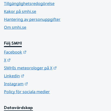
Tillgänglighetsredogörelse
Kakor på smhi.se
Hantering av personuppgifter
Om smhi.se
Följ SMHI
Länk till annan webbplats.
Facebook
Länk till annan webbplats.
X
Länk till annan webbplats.
SMHIs meteorologer på X
Länk till annan webbplats.
Linkedin
Länk till annan webbplats.
Instagram
Policy för sociala medier
Datavärdskap