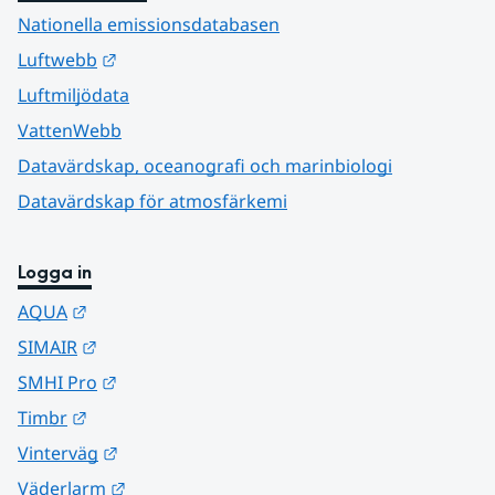
Nationella emissionsdatabasen
Länk till annan webbplats.
Luftwebb
Luftmiljödata
VattenWebb
Datavärdskap, oceanografi och marinbiologi
Datavärdskap för atmosfärkemi
Logga in
Länk till annan webbplats.
AQUA
Länk till annan webbplats.
SIMAIR
Länk till annan webbplats.
SMHI Pro
Länk till annan webbplats.
Timbr
Länk till annan webbplats.
Vinterväg
Länk till annan webbplats.
Väderlarm