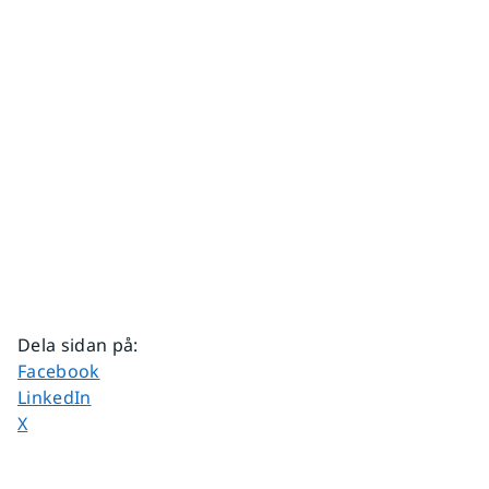
Dela sidan på
:
Dela sidan på
Facebook
Dela sidan på
LinkedIn
Dela sidan på
X