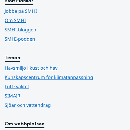
SMHI-länkar
Jobba på SMHI
Om SMHI
SMHI-bloggen
SMHI-podden
Teman
Havsmiljö i kust och hav
Kunskapscentrum för klimatanpassning
Luftkvalitet
SIMAIR
Sjöar och vattendrag
Om webbplatsen