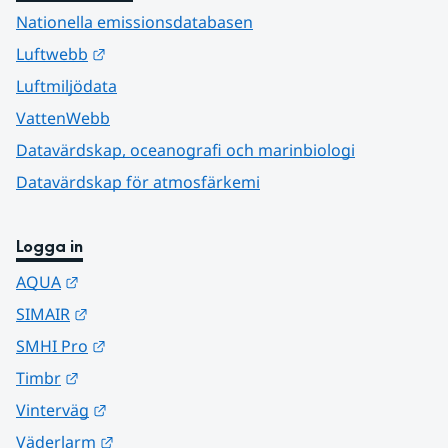
Nationella emissionsdatabasen
Länk till annan webbplats.
Luftwebb
Luftmiljödata
VattenWebb
Datavärdskap, oceanografi och marinbiologi
Datavärdskap för atmosfärkemi
Logga in
Länk till annan webbplats.
AQUA
Länk till annan webbplats.
SIMAIR
Länk till annan webbplats.
SMHI Pro
Länk till annan webbplats.
Timbr
Länk till annan webbplats.
Vinterväg
Länk till annan webbplats.
Väderlarm