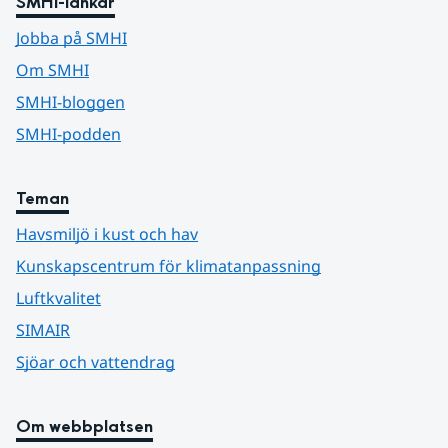
SMHI-länkar
Jobba på SMHI
Om SMHI
SMHI-bloggen
SMHI-podden
Teman
Havsmiljö i kust och hav
Kunskapscentrum för klimatanpassning
Luftkvalitet
SIMAIR
Sjöar och vattendrag
Om webbplatsen