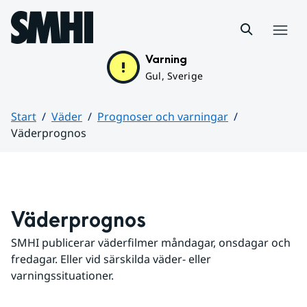
Hoppa till sidans innehåll
Meny
Varning
Gul, Sverige
Start
Väder
Prognoser och varningar
Väderprognos
Huvudinnehåll
Väderprognos
SMHI publicerar väderfilmer måndagar, onsdagar och 
fredagar. Eller vid särskilda väder- eller 
varningssituationer.