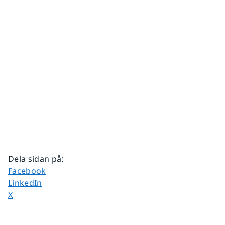
Dela sidan på
:
Dela sidan på
Facebook
Dela sidan på
LinkedIn
Dela sidan på
X