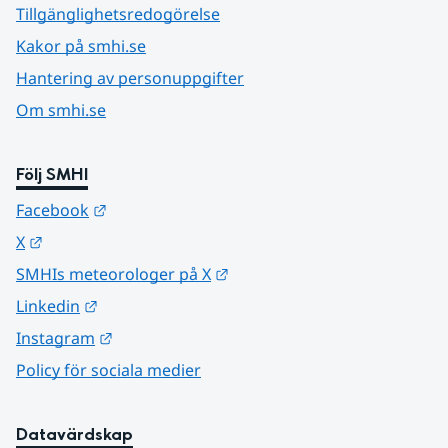
Tillgänglighetsredogörelse
Kakor på smhi.se
Hantering av personuppgifter
Om smhi.se
Följ SMHI
Länk till annan webbplats.
Facebook
Länk till annan webbplats.
X
Länk till annan webbplats.
SMHIs meteorologer på X
Länk till annan webbplats.
Linkedin
Länk till annan webbplats.
Instagram
Policy för sociala medier
Datavärdskap