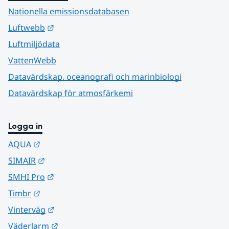
Nationella emissionsdatabasen
Länk till annan webbplats.
Luftwebb
Luftmiljödata
VattenWebb
Datavärdskap, oceanografi och marinbiologi
Datavärdskap för atmosfärkemi
Logga in
Länk till annan webbplats.
AQUA
Länk till annan webbplats.
SIMAIR
Länk till annan webbplats.
SMHI Pro
Länk till annan webbplats.
Timbr
Länk till annan webbplats.
Vinterväg
Länk till annan webbplats.
Väderlarm