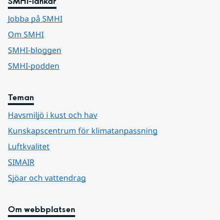
SMHI-länkar
Jobba på SMHI
Om SMHI
SMHI-bloggen
SMHI-podden
Teman
Havsmiljö i kust och hav
Kunskapscentrum för klimatanpassning
Luftkvalitet
SIMAIR
Sjöar och vattendrag
Om webbplatsen