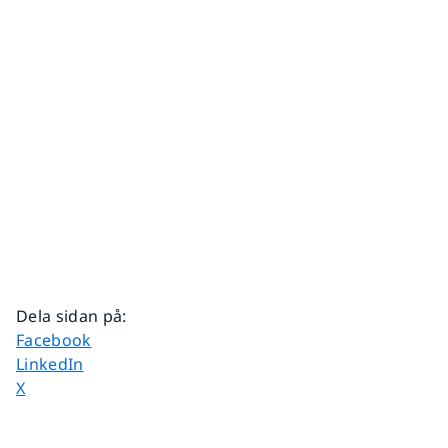
Dela sidan på
:
Dela sidan på
Facebook
Dela sidan på
LinkedIn
Dela sidan på
X