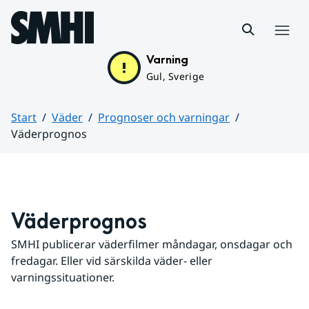
Hoppa till sidans innehåll
Meny
Varning
Gul, Sverige
Start
Väder
Prognoser och varningar
Väderprognos
Huvudinnehåll
Väderprognos
SMHI publicerar väderfilmer måndagar, onsdagar och 
fredagar. Eller vid särskilda väder- eller 
varningssituationer.