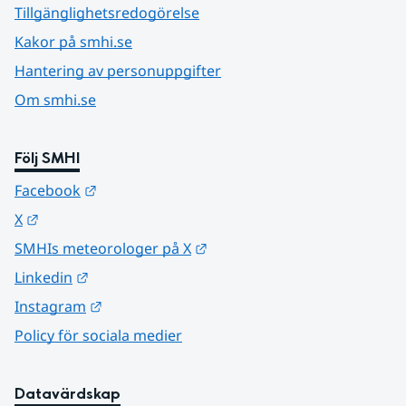
Tillgänglighetsredogörelse
Kakor på smhi.se
Hantering av personuppgifter
Om smhi.se
Följ SMHI
Länk till annan webbplats.
Facebook
Länk till annan webbplats.
X
Länk till annan webbplats.
SMHIs meteorologer på X
Länk till annan webbplats.
Linkedin
Länk till annan webbplats.
Instagram
Policy för sociala medier
Datavärdskap