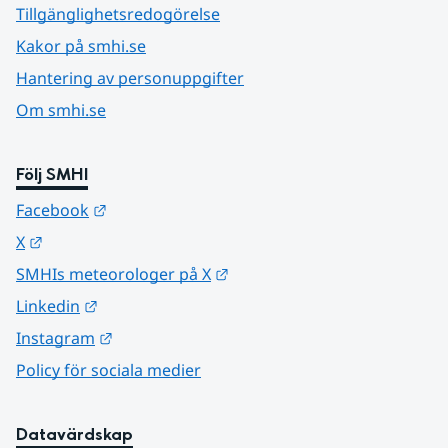
Tillgänglighetsredogörelse
Kakor på smhi.se
Hantering av personuppgifter
Om smhi.se
Följ SMHI
Länk till annan webbplats.
Facebook
Länk till annan webbplats.
X
Länk till annan webbplats.
SMHIs meteorologer på X
Länk till annan webbplats.
Linkedin
Länk till annan webbplats.
Instagram
Policy för sociala medier
Datavärdskap