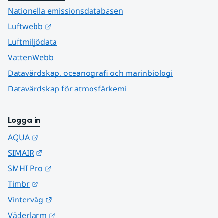
Nationella emissionsdatabasen
Länk till annan webbplats.
Luftwebb
Luftmiljödata
VattenWebb
Datavärdskap, oceanografi och marinbiologi
Datavärdskap för atmosfärkemi
Logga in
Länk till annan webbplats.
AQUA
Länk till annan webbplats.
SIMAIR
Länk till annan webbplats.
SMHI Pro
Länk till annan webbplats.
Timbr
Länk till annan webbplats.
Vinterväg
Länk till annan webbplats.
Väderlarm