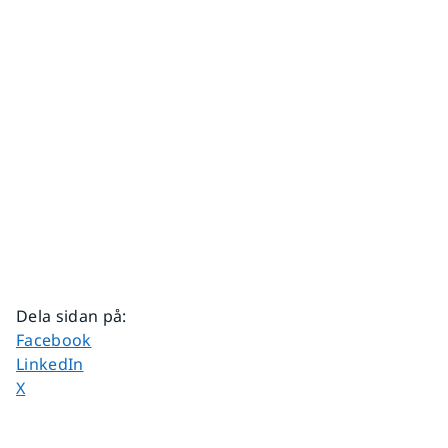
Dela sidan på
:
Dela sidan på
Facebook
Dela sidan på
LinkedIn
Dela sidan på
X