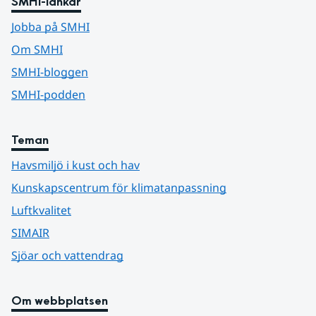
SMHI-länkar
Jobba på SMHI
Om SMHI
SMHI-bloggen
SMHI-podden
Teman
Havsmiljö i kust och hav
Kunskapscentrum för klimatanpassning
Luftkvalitet
SIMAIR
Sjöar och vattendrag
Om webbplatsen