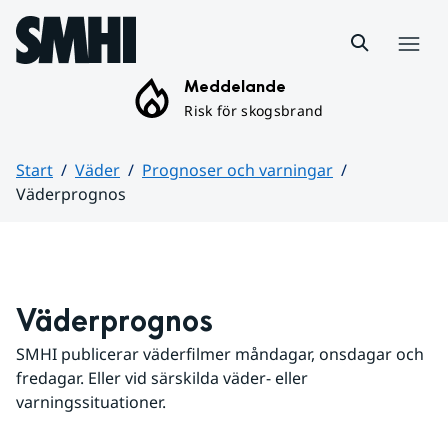
Hoppa till sidans innehåll
Meny
Meddelande
Risk för skogsbrand
Start
Väder
Prognoser och varningar
Väderprognos
Huvudinnehåll
Väderprognos
SMHI publicerar väderfilmer måndagar, onsdagar och 
fredagar. Eller vid särskilda väder- eller 
varningssituationer.