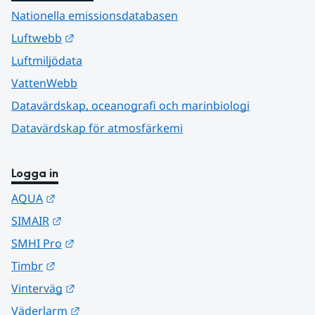
Nationella emissionsdatabasen
Länk till annan webbplats.
Luftwebb
Luftmiljödata
VattenWebb
Datavärdskap, oceanografi och marinbiologi
Datavärdskap för atmosfärkemi
Logga in
Länk till annan webbplats.
AQUA
Länk till annan webbplats.
SIMAIR
Länk till annan webbplats.
SMHI Pro
Länk till annan webbplats.
Timbr
Länk till annan webbplats.
Vinterväg
Länk till annan webbplats.
Väderlarm