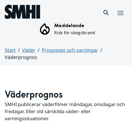
Hoppa till sidans innehåll
Meny
Meddelande
Risk för skogsbrand
Start
Väder
Prognoser och varningar
Väderprognos
Huvudinnehåll
Väderprognos
SMHI publicerar väderfilmer måndagar, onsdagar och 
fredagar. Eller vid särskilda väder- eller 
varningssituationer.