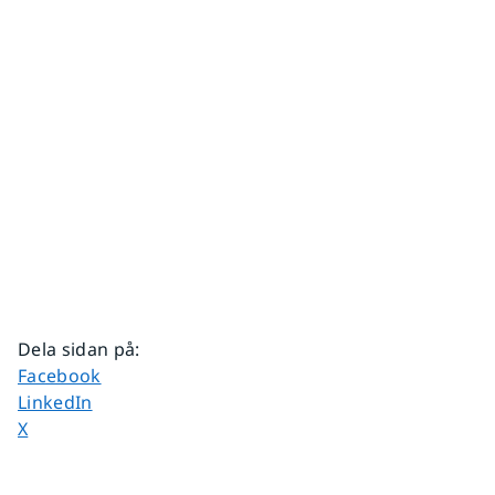
Dela sidan på
:
Dela sidan på
Facebook
Dela sidan på
LinkedIn
Dela sidan på
X