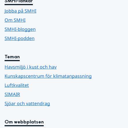
SMHI-länkar
Jobba på SMHI
Om SMHI
SMHI-bloggen
SMHI-podden
Teman
Havsmiljö i kust och hav
Kunskapscentrum för klimatanpassning
Luftkvalitet
SIMAIR
Sjöar och vattendrag
Om webbplatsen