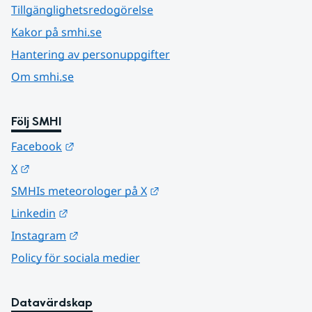
Tillgänglighetsredogörelse
Kakor på smhi.se
Hantering av personuppgifter
Om smhi.se
Följ SMHI
Länk till annan webbplats.
Facebook
Länk till annan webbplats.
X
Länk till annan webbplats.
SMHIs meteorologer på X
Länk till annan webbplats.
Linkedin
Länk till annan webbplats.
Instagram
Policy för sociala medier
Datavärdskap