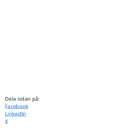
Dela sidan på
:
Dela sidan på
Facebook
Dela sidan på
LinkedIn
Dela sidan på
X