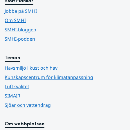
SMHI-länkar
Jobba på SMHI
Om SMHI
SMHI-bloggen
SMHI-podden
Teman
Havsmiljö i kust och hav
Kunskapscentrum för klimatanpassning
Luftkvalitet
SIMAIR
Sjöar och vattendrag
Om webbplatsen