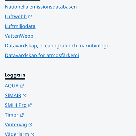
Nationella emissionsdatabasen
Länk till annan webbplats.
Luftwebb
Luftmiljödata
VattenWebb
Datavärdskap, oceanografi och marinbiologi
Datavärdskap för atmosfärkemi
Logga in
Länk till annan webbplats.
AQUA
Länk till annan webbplats.
SIMAIR
Länk till annan webbplats.
SMHI Pro
Länk till annan webbplats.
Timbr
Länk till annan webbplats.
Vinterväg
Länk till annan webbplats.
Väderlarm