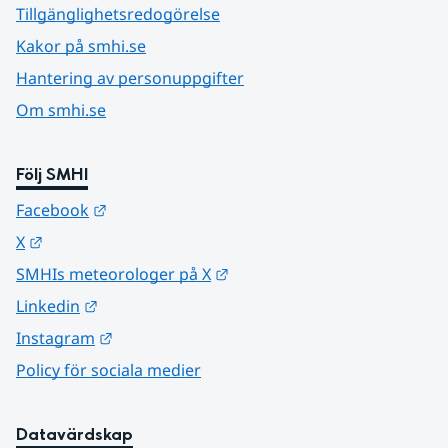
Tillgänglighetsredogörelse
Kakor på smhi.se
Hantering av personuppgifter
Om smhi.se
Följ SMHI
Länk till annan webbplats.
Facebook
Länk till annan webbplats.
X
Länk till annan webbplats.
SMHIs meteorologer på X
Länk till annan webbplats.
Linkedin
Länk till annan webbplats.
Instagram
Policy för sociala medier
Datavärdskap