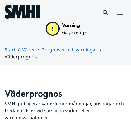
Hoppa till sidans innehåll
Meny
Varning
Gul, Sverige
Start
Väder
Prognoser och varningar
Väderprognos
Huvudinnehåll
Väderprognos
SMHI publicerar väderfilmer måndagar, onsdagar och 
fredagar. Eller vid särskilda väder- eller 
varningssituationer.