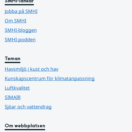
SMHI-länkar
Jobba på SMHI
Om SMHI
SMHI-bloggen
SMHI-podden
Teman
Havsmiljö i kust och hav
Kunskapscentrum för klimatanpassning
Luftkvalitet
SIMAIR
Sjöar och vattendrag
Om webbplatsen