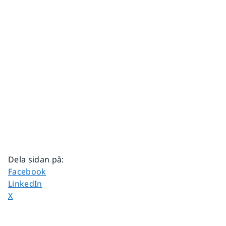
Dela sidan på
:
Dela sidan på
Facebook
Dela sidan på
LinkedIn
Dela sidan på
X