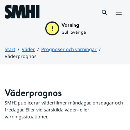
Hoppa till sidans innehåll
Meny
Varning
Gul, Sverige
Start
Väder
Prognoser och varningar
Väderprognos
Huvudinnehåll
Väderprognos
SMHI publicerar väderfilmer måndagar, onsdagar och 
fredagar. Eller vid särskilda väder- eller 
varningssituationer.