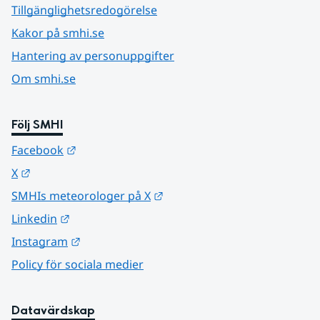
Tillgänglighetsredogörelse
Kakor på smhi.se
Hantering av personuppgifter
Om smhi.se
Följ SMHI
Länk till annan webbplats.
Facebook
Länk till annan webbplats.
X
Länk till annan webbplats.
SMHIs meteorologer på X
Länk till annan webbplats.
Linkedin
Länk till annan webbplats.
Instagram
Policy för sociala medier
Datavärdskap