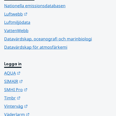
Nationella emissionsdatabasen
Länk till annan webbplats.
Luftwebb
Luftmiljödata
VattenWebb
Datavärdskap, oceanografi och marinbiologi
Datavärdskap för atmosfärkemi
Logga in
Länk till annan webbplats.
AQUA
Länk till annan webbplats.
SIMAIR
Länk till annan webbplats.
SMHI Pro
Länk till annan webbplats.
Timbr
Länk till annan webbplats.
Vinterväg
Länk till annan webbplats.
Väderlarm