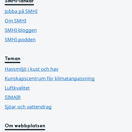
SMHI-länkar
Jobba på SMHI
Om SMHI
SMHI-bloggen
SMHI-podden
Teman
Havsmiljö i kust och hav
Kunskapscentrum för klimatanpassning
Luftkvalitet
SIMAIR
Sjöar och vattendrag
Om webbplatsen