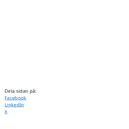
Dela sidan på
:
Dela sidan på
Facebook
Dela sidan på
LinkedIn
Dela sidan på
X