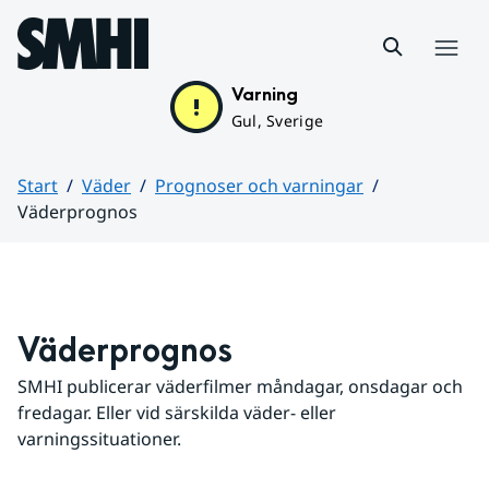
Hoppa till sidans innehåll
Meny
Varning
Gul, Sverige
Start
Väder
Prognoser och varningar
Väderprognos
Huvudinnehåll
Väderprognos
SMHI publicerar väderfilmer måndagar, onsdagar och 
fredagar. Eller vid särskilda väder- eller 
varningssituationer.