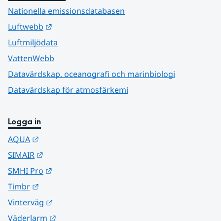
Nationella emissionsdatabasen
Länk till annan webbplats.
Luftwebb
Luftmiljödata
VattenWebb
Datavärdskap, oceanografi och marinbiologi
Datavärdskap för atmosfärkemi
Logga in
Länk till annan webbplats.
AQUA
Länk till annan webbplats.
SIMAIR
Länk till annan webbplats.
SMHI Pro
Länk till annan webbplats.
Timbr
Länk till annan webbplats.
Vinterväg
Länk till annan webbplats.
Väderlarm