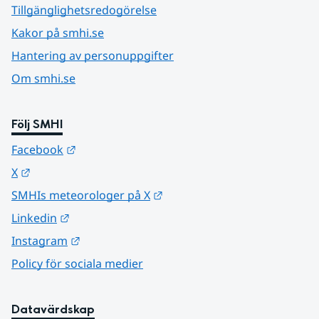
Tillgänglighetsredogörelse
Kakor på smhi.se
Hantering av personuppgifter
Om smhi.se
Följ SMHI
Länk till annan webbplats.
Facebook
Länk till annan webbplats.
X
Länk till annan webbplats.
SMHIs meteorologer på X
Länk till annan webbplats.
Linkedin
Länk till annan webbplats.
Instagram
Policy för sociala medier
Datavärdskap