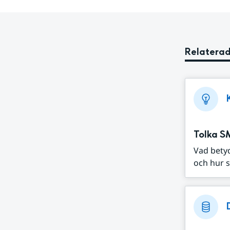
Relaterad
Tolka S
Vad bety
och hur s