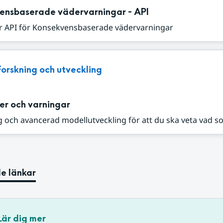
ensbaserade vädervarningar - API
r API för Konsekvensbaserade vädervarningar
Forskning och utveckling
er och varningar
 och avancerad modellutveckling för att du ska veta vad s
e länkar
Lär dig mer