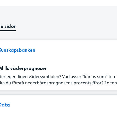
e sidor
Kunskapsbanken
MHIs väderprognoser
der egentligen vädersymbolen? Vad avser ”känns som”-tem
ka du förstå nederbördsprognosens procentsiffror? I denna
Data