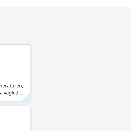
peraturen,
 vägled...