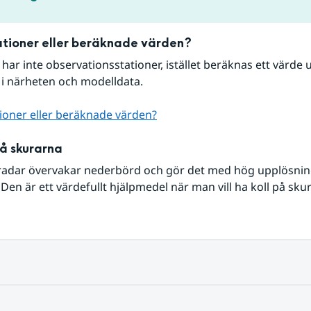
tioner eller beräknade värden?
r har inte observationsstationer, istället beräknas ett värde u
 i närheten och modelldata.
ioner eller beräknade värden?
på skurarna
radar övervakar nederbörd och gör det med hög upplösning 
Den är ett värdefullt hjälpmedel när man vill ha koll på sku