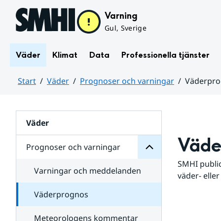
Hoppa till sidans innehåll
Varning
Gul, Sverige
Väder
Klimat
Data
Professionella tjänster
Start
Väder
Prognoser och varningar
Väderpr
varningar
och
Huvudinnehåll
Prognoser
för
Undersidor
Väder
Väde
Prognoser och varningar
SMHI public
Varningar och meddelanden
väder- eller
Väderprognos
Meteorologens kommentar