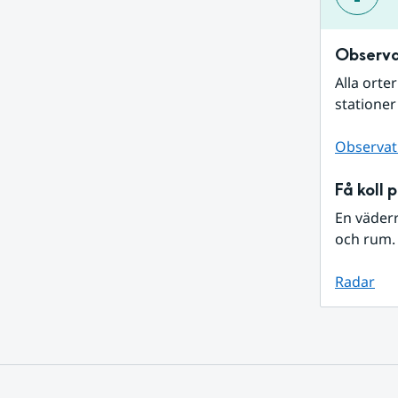
Observa
Alla orte
stationer
Observat
Få koll 
En väder
och rum. 
Radar