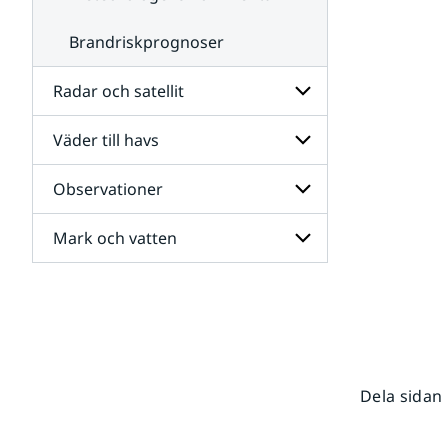
Brandriskprognoser
Radar och satellit
Väder till havs
Undersidor
för
Radar
Observationer
Undersidor
och
för
satellit
Väder
Mark och vatten
Undersidor
till
för
havs
Observationer
Undersidor
för
Mark
och
vatten
Dela sidan