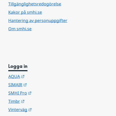
Tillgänglighetsredogörelse
Kakor på smhi.se
Hantering av personuppgifter
Om smhi.se
Logga in
Länk till annan webbplats.
AQUA
Länk till annan webbplats.
SIMAIR
Länk till annan webbplats.
SMHI Pro
Länk till annan webbplats.
Timbr
Länk till annan webbplats.
Vinterväg