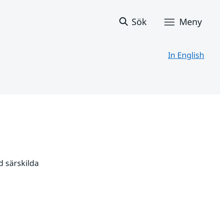
Sök
Meny
In English
 särskilda 