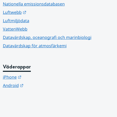
Nationella emissionsdatabasen
Länk till annan webbplats.
Luftwebb
Luftmiljödata
VattenWebb
Datavärdskap, oceanografi och marinbiologi
Datavärdskap för atmosfärkemi
Väderappar
Länk till annan webbplats.
iPhone
Länk till annan webbplats.
Android