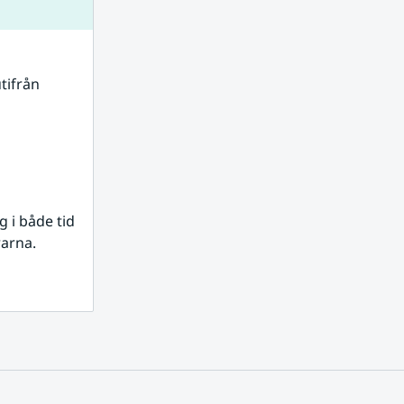
tifrån 
i både tid 
rarna.