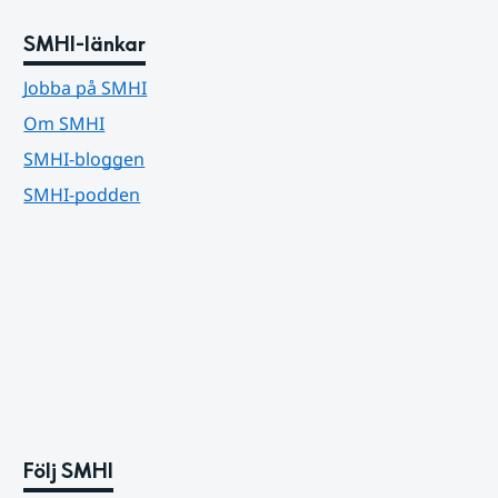
SMHI-länkar
Jobba på SMHI
Om SMHI
SMHI-bloggen
SMHI-podden
Följ SMHI