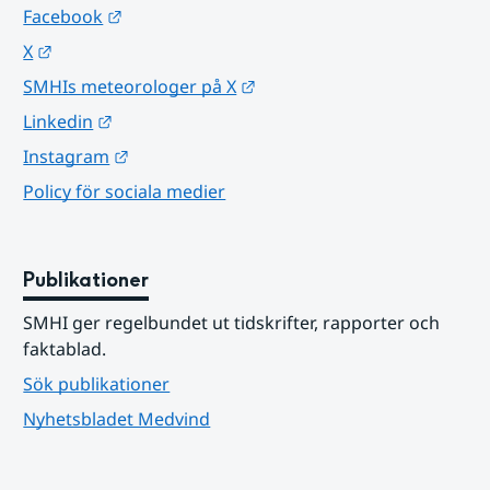
Länk till annan webbplats.
Facebook
Länk till annan webbplats.
X
Länk till annan webbplats.
SMHIs meteorologer på X
Länk till annan webbplats.
Linkedin
Länk till annan webbplats.
Instagram
Policy för sociala medier
Publikationer
SMHI ger regelbundet ut tidskrifter, rapporter och 
faktablad.
Sök publikationer
Nyhetsbladet Medvind