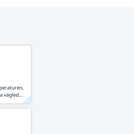
peraturen,
 vägled...