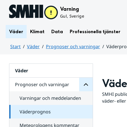
Hoppa till sidans innehåll
Varning
Gul, Sverige
Väder
Klimat
Data
Professionella tjänster
Start
Väder
Prognoser och varningar
Väderpr
varningar
och
Huvudinnehåll
Prognoser
för
Undersidor
Väder
Väde
Prognoser och varningar
SMHI public
Varningar och meddelanden
väder- eller
Väderprognos
Meteorologens kommentar