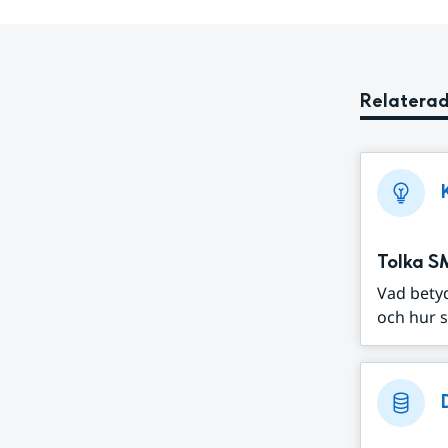
Relaterad
Tolka S
Vad bety
och hur s