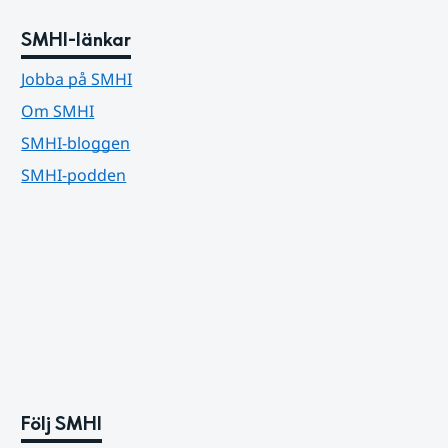
SMHI-länkar
Jobba på SMHI
Om SMHI
SMHI-bloggen
SMHI-podden
Följ SMHI