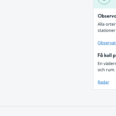
Observa
Alla orte
stationer
Observat
Få koll 
En väder
och rum. 
Radar