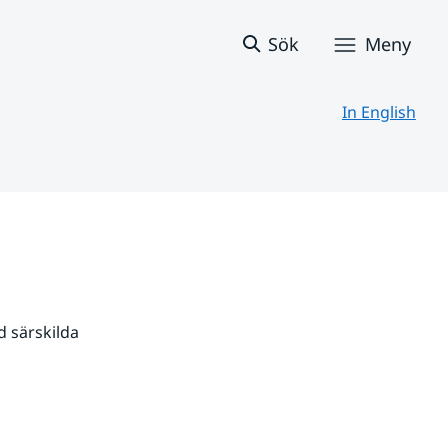
Sök
Meny
In English
 särskilda 