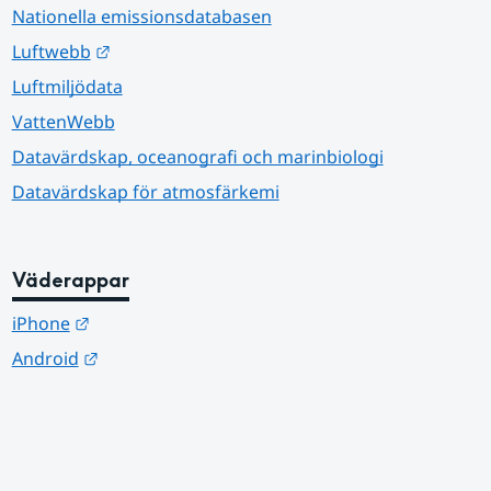
Nationella emissionsdatabasen
Länk till annan webbplats.
Luftwebb
Luftmiljödata
VattenWebb
Datavärdskap, oceanografi och marinbiologi
Datavärdskap för atmosfärkemi
Väderappar
Länk till annan webbplats.
iPhone
Länk till annan webbplats.
Android