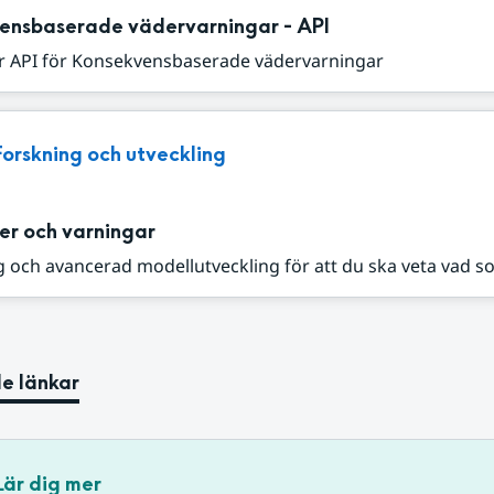
ensbaserade vädervarningar - API
r API för Konsekvensbaserade vädervarningar
Forskning och utveckling
er och varningar
 och avancerad modellutveckling för att du ska veta vad s
e länkar
Lär dig mer