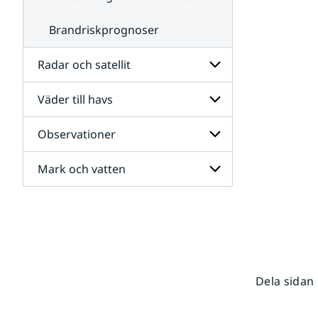
Brandriskprognoser
Radar och satellit
Väder till havs
Undersidor
för
Radar
Observationer
Undersidor
och
för
satellit
Väder
Mark och vatten
Undersidor
till
för
havs
Observationer
Undersidor
för
Mark
och
vatten
Dela sidan