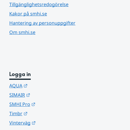
Tillgänglighetsredogörelse
Kakor på smhi.se
Hantering av personuppgifter
Om smhi.se
Logga in
Länk till annan webbplats.
AQUA
Länk till annan webbplats.
SIMAIR
Länk till annan webbplats.
SMHI Pro
Länk till annan webbplats.
Timbr
Länk till annan webbplats.
Vinterväg