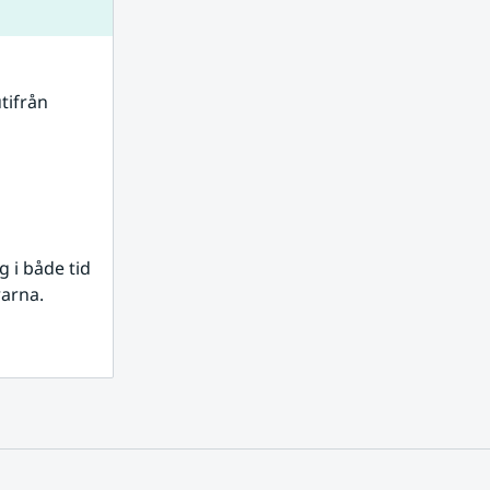
tifrån 
i både tid 
rarna.