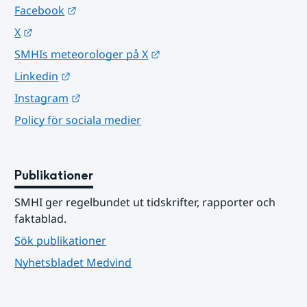
Länk till annan webbplats.
Facebook
Länk till annan webbplats.
X
Länk till annan webbplats.
SMHIs meteorologer på X
Länk till annan webbplats.
Linkedin
Länk till annan webbplats.
Instagram
Policy för sociala medier
Publikationer
SMHI ger regelbundet ut tidskrifter, rapporter och 
faktablad.
Sök publikationer
Nyhetsbladet Medvind