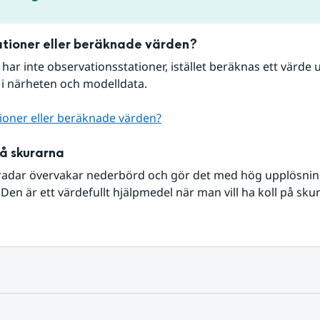
tioner eller beräknade värden?
r har inte observationsstationer, istället beräknas ett värde u
 i närheten och modelldata.
ioner eller beräknade värden?
på skurarna
radar övervakar nederbörd och gör det med hög upplösning 
Den är ett värdefullt hjälpmedel när man vill ha koll på sku