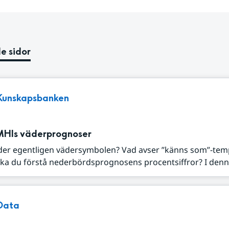
e sidor
Kunskapsbanken
MHIs väderprognoser
der egentligen vädersymbolen? Vad avser ”känns som”-tem
ka du förstå nederbördsprognosens procentsiffror? I denna
Data