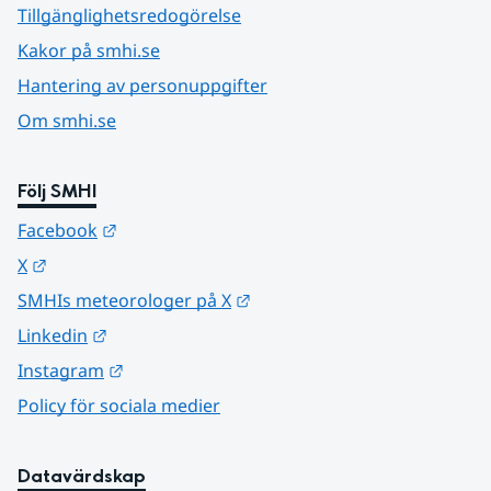
Tillgänglighetsredogörelse
Kakor på smhi.se
Hantering av personuppgifter
Om smhi.se
Följ SMHI
Länk till annan webbplats.
Facebook
Länk till annan webbplats.
X
Länk till annan webbplats.
SMHIs meteorologer på X
Länk till annan webbplats.
Linkedin
Länk till annan webbplats.
Instagram
Policy för sociala medier
Datavärdskap