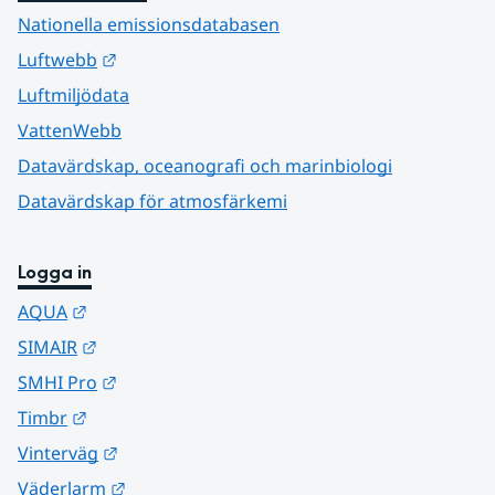
Nationella emissionsdatabasen
Länk till annan webbplats.
Luftwebb
Luftmiljödata
VattenWebb
Datavärdskap, oceanografi och marinbiologi
Datavärdskap för atmosfärkemi
Logga in
Länk till annan webbplats.
AQUA
Länk till annan webbplats.
SIMAIR
Länk till annan webbplats.
SMHI Pro
Länk till annan webbplats.
Timbr
Länk till annan webbplats.
Vinterväg
Länk till annan webbplats.
Väderlarm