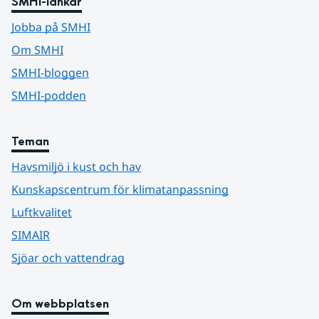
SMHI-länkar
Jobba på SMHI
Om SMHI
SMHI-bloggen
SMHI-podden
Teman
Havsmiljö i kust och hav
Kunskapscentrum för klimatanpassning
Luftkvalitet
SIMAIR
Sjöar och vattendrag
Om webbplatsen