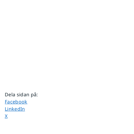
Dela sidan på
:
Dela sidan på
Facebook
Dela sidan på
LinkedIn
Dela sidan på
X