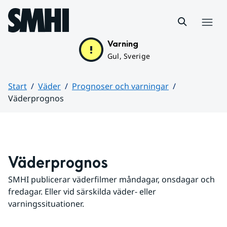
Hoppa till sidans innehåll
Meny
Varning
Gul, Sverige
Start
Väder
Prognoser och varningar
Väderprognos
Huvudinnehåll
Väderprognos
SMHI publicerar väderfilmer måndagar, onsdagar och 
fredagar. Eller vid särskilda väder- eller 
varningssituationer.