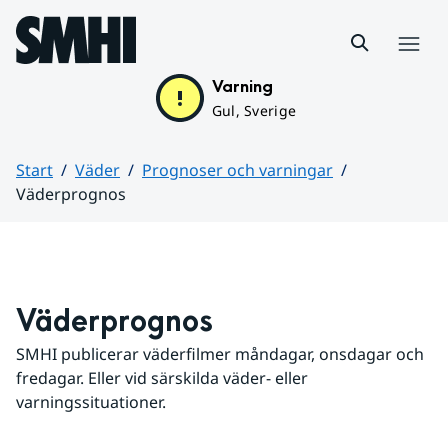
Hoppa till sidans innehåll
Meny
Varning
Gul, Sverige
Start
Väder
Prognoser och varningar
Väderprognos
Huvudinnehåll
Väderprognos
SMHI publicerar väderfilmer måndagar, onsdagar och 
fredagar. Eller vid särskilda väder- eller 
varningssituationer.