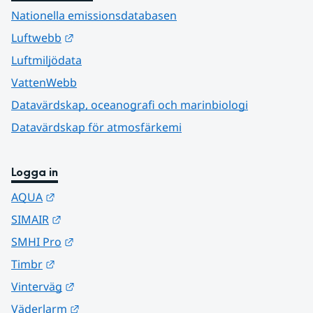
Nationella emissionsdatabasen
Länk till annan webbplats.
Luftwebb
Luftmiljödata
VattenWebb
Datavärdskap, oceanografi och marinbiologi
Datavärdskap för atmosfärkemi
Logga in
Länk till annan webbplats.
AQUA
Länk till annan webbplats.
SIMAIR
Länk till annan webbplats.
SMHI Pro
Länk till annan webbplats.
Timbr
Länk till annan webbplats.
Vinterväg
Länk till annan webbplats.
Väderlarm