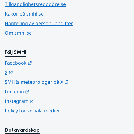
Tillgänglighetsredogörelse
Kakor på smhi.se
Hantering av personuppgifter
Om smhi.se
Följ SMHI
Länk till annan webbplats.
Facebook
Länk till annan webbplats.
X
Länk till annan webbplats.
SMHIs meteorologer på X
Länk till annan webbplats.
Linkedin
Länk till annan webbplats.
Instagram
Policy för sociala medier
Datavärdskap