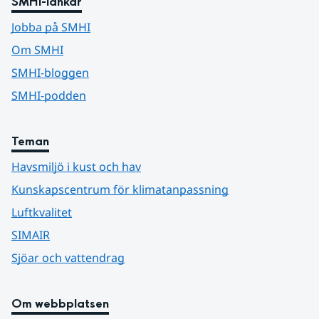
SMHI-länkar
Jobba på SMHI
Om SMHI
SMHI-bloggen
SMHI-podden
Teman
Havsmiljö i kust och hav
Kunskapscentrum för klimatanpassning
Luftkvalitet
SIMAIR
Sjöar och vattendrag
Om webbplatsen