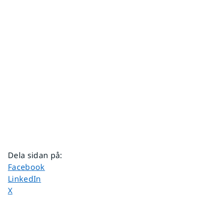
Dela sidan på
:
Dela sidan på
Facebook
Dela sidan på
LinkedIn
Dela sidan på
X