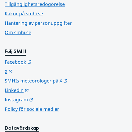
Tillgänglighetsredogörelse
Kakor på smhi.se
Hantering av personuppgifter
Om smhi.se
Följ SMHI
Länk till annan webbplats.
Facebook
Länk till annan webbplats.
X
Länk till annan webbplats.
SMHIs meteorologer på X
Länk till annan webbplats.
Linkedin
Länk till annan webbplats.
Instagram
Policy för sociala medier
Datavärdskap