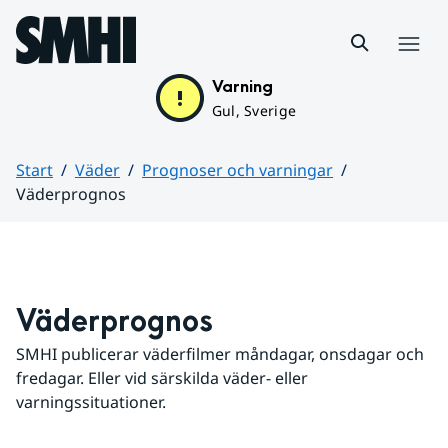
Hoppa till sidans innehåll
Meny
Varning
Gul, Sverige
Start
Väder
Prognoser och varningar
Väderprognos
Huvudinnehåll
Väderprognos
SMHI publicerar väderfilmer måndagar, onsdagar och 
fredagar. Eller vid särskilda väder- eller 
varningssituationer.