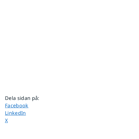
Dela sidan på
:
Dela sidan på
Facebook
Dela sidan på
LinkedIn
Dela sidan på
X