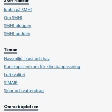
SMHI-länkar
Jobba på SMHI
Om SMHI
SMHI-bloggen
SMHI-podden
Teman
Havsmiljö i kust och hav
Kunskapscentrum för klimatanpassning
Luftkvalitet
SIMAIR
Sjöar och vattendrag
Om webbplatsen