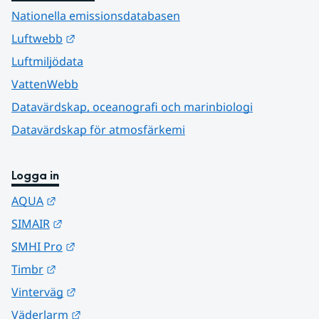
Nationella emissionsdatabasen
Länk till annan webbplats.
Luftwebb
Luftmiljödata
VattenWebb
Datavärdskap, oceanografi och marinbiologi
Datavärdskap för atmosfärkemi
Logga in
Länk till annan webbplats.
AQUA
Länk till annan webbplats.
SIMAIR
Länk till annan webbplats.
SMHI Pro
Länk till annan webbplats.
Timbr
Länk till annan webbplats.
Vinterväg
Länk till annan webbplats.
Väderlarm