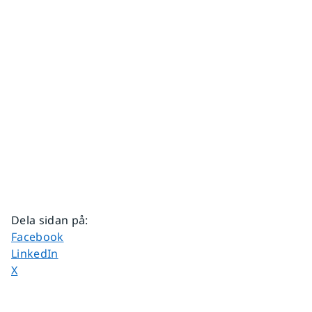
Dela sidan på
:
Dela sidan på
Facebook
Dela sidan på
LinkedIn
Dela sidan på
X