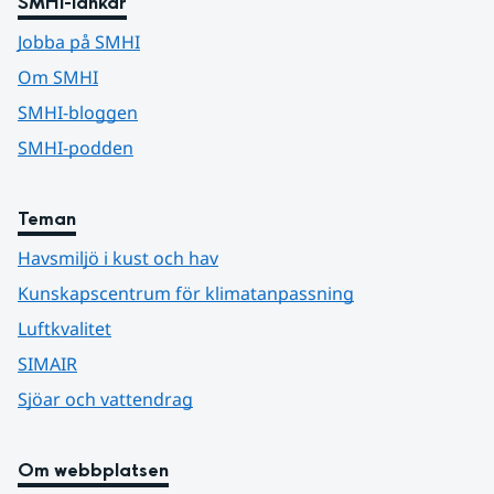
SMHI-länkar
Jobba på SMHI
Om SMHI
SMHI-bloggen
SMHI-podden
Teman
Havsmiljö i kust och hav
Kunskapscentrum för klimatanpassning
Luftkvalitet
SIMAIR
Sjöar och vattendrag
Om webbplatsen