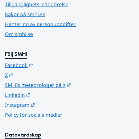
Tillgänglighetsredogörelse
Kakor på smhi.se
Hantering av personuppgifter
Om smhi.se
Följ SMHI
Länk till annan webbplats.
Facebook
Länk till annan webbplats.
X
Länk till annan webbplats.
SMHIs meteorologer på X
Länk till annan webbplats.
Linkedin
Länk till annan webbplats.
Instagram
Policy för sociala medier
Datavärdskap