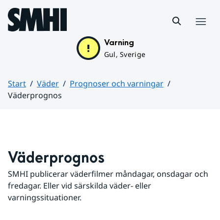
Hoppa till sidans innehåll
Meny
Varning
Gul, Sverige
Start
Väder
Prognoser och varningar
Väderprognos
Huvudinnehåll
Väderprognos
SMHI publicerar väderfilmer måndagar, onsdagar och 
fredagar. Eller vid särskilda väder- eller 
varningssituationer.