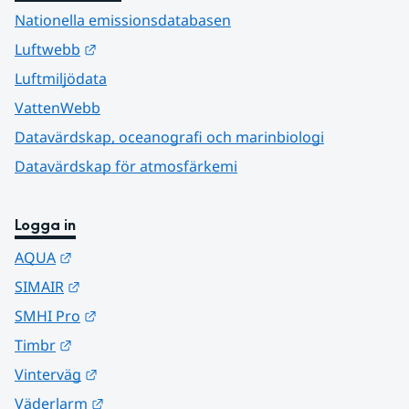
Nationella emissionsdatabasen
Länk till annan webbplats.
Luftwebb
Luftmiljödata
VattenWebb
Datavärdskap, oceanografi och marinbiologi
Datavärdskap för atmosfärkemi
Logga in
Länk till annan webbplats.
AQUA
Länk till annan webbplats.
SIMAIR
Länk till annan webbplats.
SMHI Pro
Länk till annan webbplats.
Timbr
Länk till annan webbplats.
Vinterväg
Länk till annan webbplats.
Väderlarm