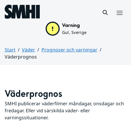
Hoppa till sidans innehåll
Meny
Varning
Gul, Sverige
Start
Väder
Prognoser och varningar
Väderprognos
Huvudinnehåll
Väderprognos
SMHI publicerar väderfilmer måndagar, onsdagar och 
fredagar. Eller vid särskilda väder- eller 
varningssituationer.