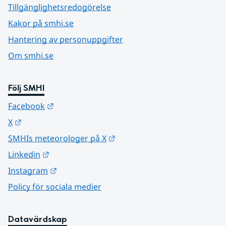
Tillgänglighetsredogörelse
Kakor på smhi.se
Hantering av personuppgifter
Om smhi.se
Följ SMHI
Länk till annan webbplats.
Facebook
Länk till annan webbplats.
X
Länk till annan webbplats.
SMHIs meteorologer på X
Länk till annan webbplats.
Linkedin
Länk till annan webbplats.
Instagram
Policy för sociala medier
Datavärdskap