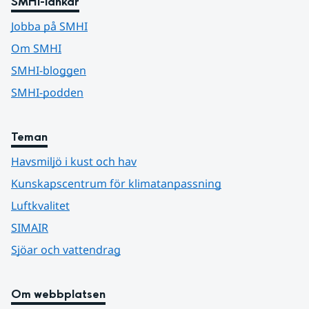
SMHI-länkar
Jobba på SMHI
Om SMHI
SMHI-bloggen
SMHI-podden
Teman
Havsmiljö i kust och hav
Kunskapscentrum för klimatanpassning
Luftkvalitet
SIMAIR
Sjöar och vattendrag
Om webbplatsen