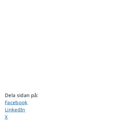
Dela sidan på
:
Dela sidan på
Facebook
Dela sidan på
LinkedIn
Dela sidan på
X