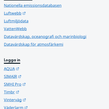
Nationella emissionsdatabasen
Länk till annan webbplats.
Luftwebb
Luftmiljödata
VattenWebb
Datavärdskap, oceanografi och marinbiologi
Datavärdskap för atmosfärkemi
Logga in
Länk till annan webbplats.
AQUA
Länk till annan webbplats.
SIMAIR
Länk till annan webbplats.
SMHI Pro
Länk till annan webbplats.
Timbr
Länk till annan webbplats.
Vinterväg
Länk till annan webbplats.
Väderlarm