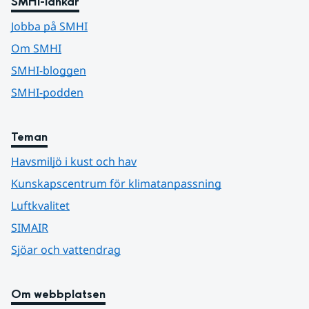
SMHI-länkar
Jobba på SMHI
Om SMHI
SMHI-bloggen
SMHI-podden
Teman
Havsmiljö i kust och hav
Kunskapscentrum för klimatanpassning
Luftkvalitet
SIMAIR
Sjöar och vattendrag
Om webbplatsen