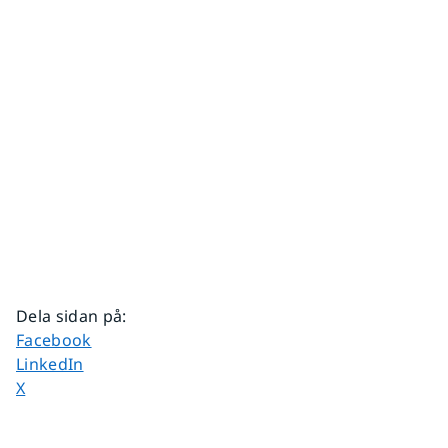
Dela sidan på
:
Dela sidan på
Facebook
Dela sidan på
LinkedIn
Dela sidan på
X