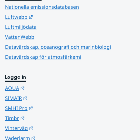
Nationella emissionsdatabasen
Länk till annan webbplats.
Luftwebb
Luftmiljödata
VattenWebb
Datavärdskap, oceanografi och marinbiologi
Datavärdskap för atmosfärkemi
Logga in
Länk till annan webbplats.
AQUA
Länk till annan webbplats.
SIMAIR
Länk till annan webbplats.
SMHI Pro
Länk till annan webbplats.
Timbr
Länk till annan webbplats.
Vinterväg
Länk till annan webbplats.
Väderlarm