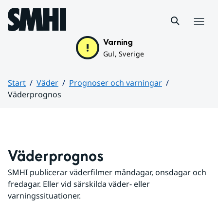
Hoppa till sidans innehåll
Meny
Varning
Gul, Sverige
Start
Väder
Prognoser och varningar
Väderprognos
Huvudinnehåll
Väderprognos
SMHI publicerar väderfilmer måndagar, onsdagar och 
fredagar. Eller vid särskilda väder- eller 
varningssituationer.