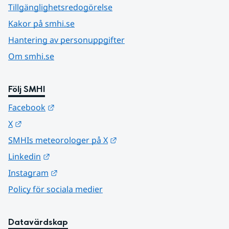
Tillgänglighetsredogörelse
Kakor på smhi.se
Hantering av personuppgifter
Om smhi.se
Följ SMHI
Länk till annan webbplats.
Facebook
Länk till annan webbplats.
X
Länk till annan webbplats.
SMHIs meteorologer på X
Länk till annan webbplats.
Linkedin
Länk till annan webbplats.
Instagram
Policy för sociala medier
Datavärdskap