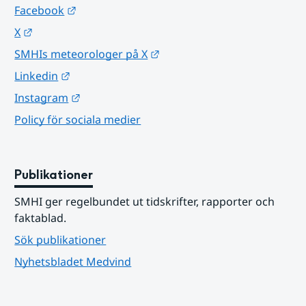
Länk till annan webbplats.
Facebook
Länk till annan webbplats.
X
Länk till annan webbplats.
SMHIs meteorologer på X
Länk till annan webbplats.
Linkedin
Länk till annan webbplats.
Instagram
Policy för sociala medier
Publikationer
SMHI ger regelbundet ut tidskrifter, rapporter och 
faktablad.
Sök publikationer
Nyhetsbladet Medvind