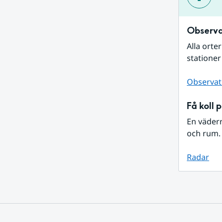
Observa
Alla orte
stationer
Observat
Få koll 
En väder
och rum. 
Radar