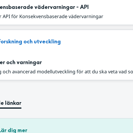
ensbaserade vädervarningar - API
r API för Konsekvensbaserade vädervarningar
Forskning och utveckling
er och varningar
 och avancerad modellutveckling för att du ska veta vad s
e länkar
Lär dig mer