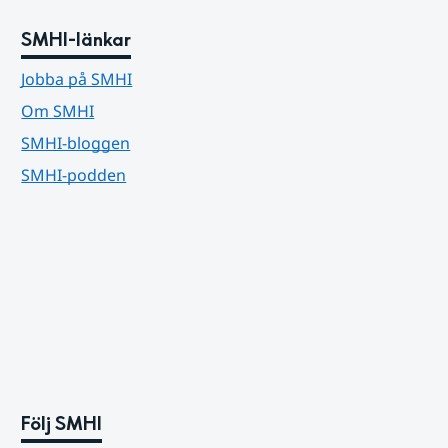
SMHI-länkar
Jobba på SMHI
Om SMHI
SMHI-bloggen
SMHI-podden
Följ SMHI