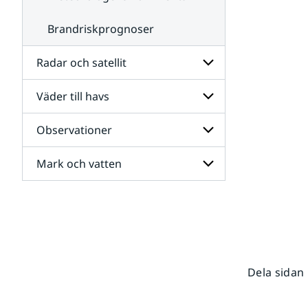
Brandriskprognoser
Radar och satellit
Väder till havs
Undersidor
för
Radar
Observationer
Undersidor
och
för
satellit
Väder
Mark och vatten
Undersidor
till
för
havs
Observationer
Undersidor
för
Mark
och
vatten
Dela sidan