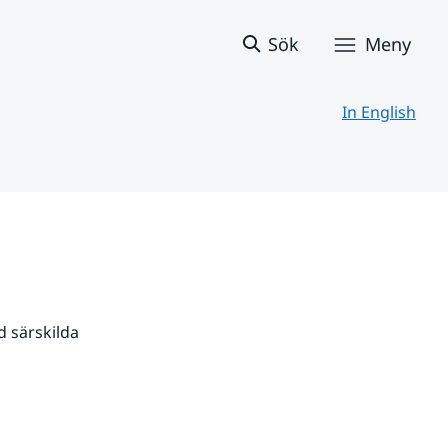
Sök
Meny
In English
 särskilda 