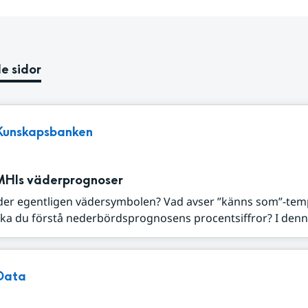
e sidor
Kunskapsbanken
MHIs väderprognoser
der egentligen vädersymbolen? Vad avser ”känns som”-tem
ka du förstå nederbördsprognosens procentsiffror? I denna
Data