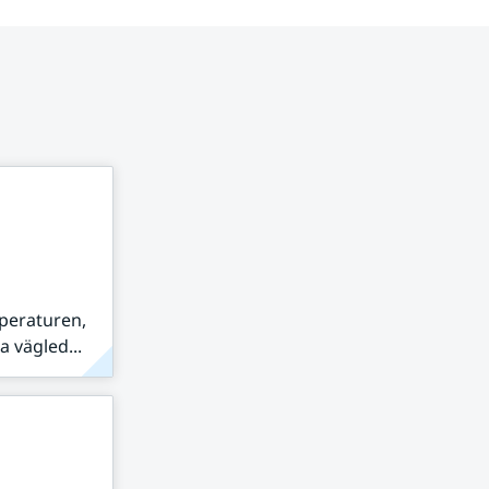
peraturen,
 vägled...