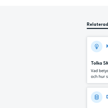
Relaterad
Tolka S
Vad bety
och hur s