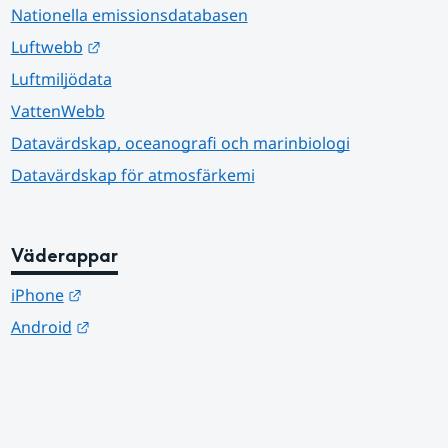
Nationella emissionsdatabasen
Länk till annan webbplats.
Luftwebb
Luftmiljödata
VattenWebb
Datavärdskap, oceanografi och marinbiologi
Datavärdskap för atmosfärkemi
Väderappar
Länk till annan webbplats.
iPhone
Länk till annan webbplats.
Android