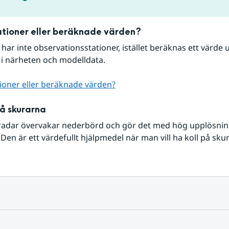
tioner eller beräknade värden?
r har inte observationsstationer, istället beräknas ett värde u
 i närheten och modelldata.
ioner eller beräknade värden?
på skurarna
radar övervakar nederbörd och gör det med hög upplösning 
Den är ett värdefullt hjälpmedel när man vill ha koll på sku