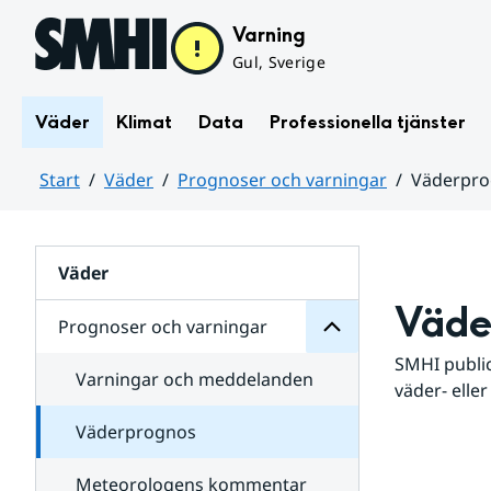
Hoppa till sidans innehåll
Varning
Gul, Sverige
Väder
Klimat
Data
Professionella tjänster
Start
Väder
Prognoser och varningar
Väderpr
varningar
och
Huvudinnehåll
Prognoser
för
Undersidor
Väder
Väde
Prognoser och varningar
SMHI public
Varningar och meddelanden
väder- eller
Väderprognos
Meteorologens kommentar