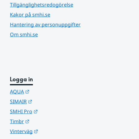
Tillgänglighetsredogörelse
Kakor på smhi.se
Hantering av personuppgifter
Om smhi.se
Logga in
Länk till annan webbplats.
AQUA
Länk till annan webbplats.
SIMAIR
Länk till annan webbplats.
SMHI Pro
Länk till annan webbplats.
Timbr
Länk till annan webbplats.
Vinterväg