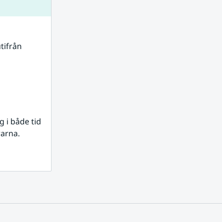
tifrån 
i både tid 
rarna.