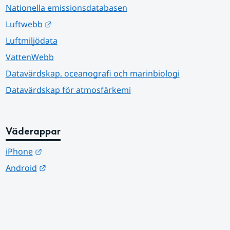
Nationella emissionsdatabasen
Länk till annan webbplats.
Luftwebb
Luftmiljödata
VattenWebb
Datavärdskap, oceanografi och marinbiologi
Datavärdskap för atmosfärkemi
Väderappar
Länk till annan webbplats.
iPhone
Länk till annan webbplats.
Android