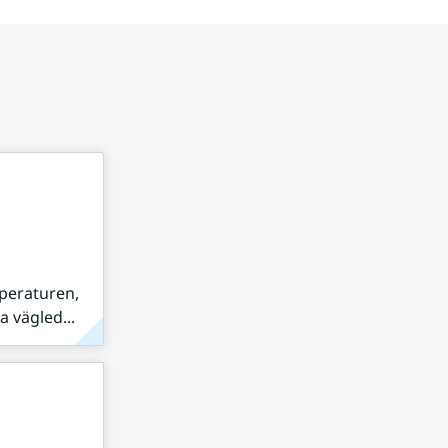
peraturen,
 vägled...