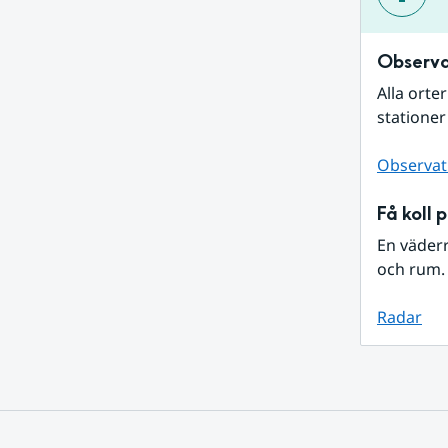
Observa
Alla orte
stationer
Observat
Få koll 
En väder
och rum. 
Radar