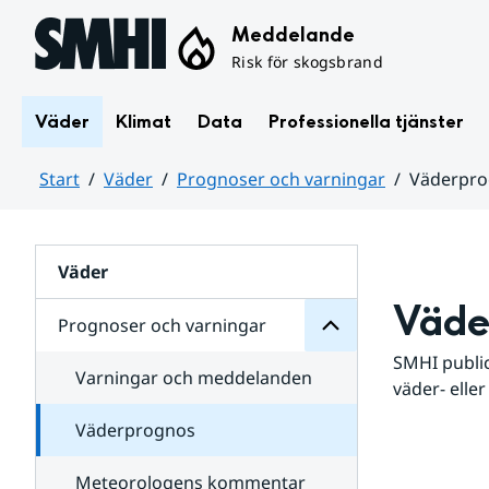
Hoppa till sidans innehåll
Meddelande
Risk för skogsbrand
Väder
Klimat
Data
Professionella tjänster
Start
Väder
Prognoser och varningar
Väderpr
varningar
och
Huvudinnehåll
Prognoser
för
Undersidor
Väder
Väde
Prognoser och varningar
SMHI public
Varningar och meddelanden
väder- eller
Väderprognos
Meteorologens kommentar