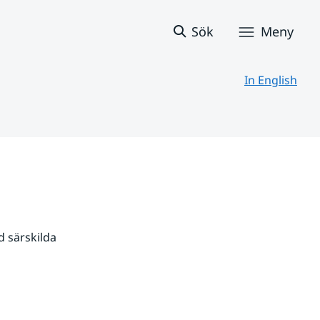
Sök
Meny
In English
 särskilda 