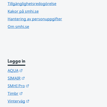
Tillgänglighetsredogörelse
Kakor på smhi.se
Hantering av personuppgifter
Om smhi.se
Logga in
Länk till annan webbplats.
AQUA
Länk till annan webbplats.
SIMAIR
Länk till annan webbplats.
SMHI Pro
Länk till annan webbplats.
Timbr
Länk till annan webbplats.
Vinterväg