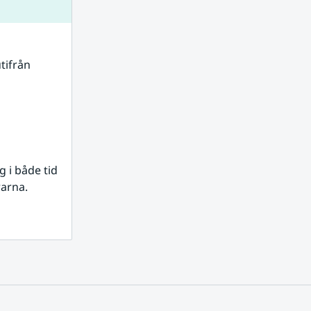
tifrån 
i både tid 
rarna.