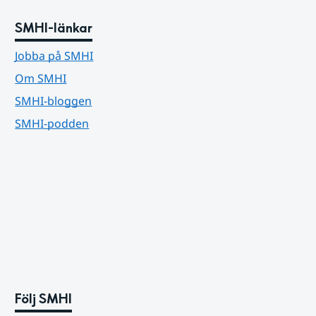
SMHI-länkar
Jobba på SMHI
Om SMHI
SMHI-bloggen
SMHI-podden
Följ SMHI