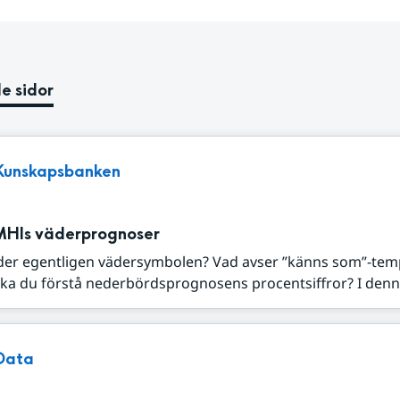
e sidor
Kunskapsbanken
MHIs väderprognoser
der egentligen vädersymbolen? Vad avser ”känns som”-tem
ka du förstå nederbördsprognosens procentsiffror? I denna
Data