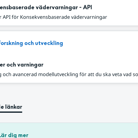
ensbaserade vädervarningar - API
r API för Konsekvensbaserade vädervarningar
Forskning och utveckling
er och varningar
 och avancerad modellutveckling för att du ska veta vad s
e länkar
Lär dig mer