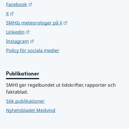
Länk till annan webbplats.
Facebook
Länk till annan webbplats.
X
Länk till annan webbplats.
SMHIs meteorologer på X
Länk till annan webbplats.
Linkedin
Länk till annan webbplats.
Instagram
Policy för sociala medier
Publikationer
SMHI ger regelbundet ut tidskrifter, rapporter och 
faktablad.
Sök publikationer
Nyhetsbladet Medvind