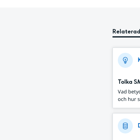
Relaterad
Tolka S
Vad bety
och hur s