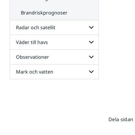
Brandriskprognoser
Radar och satellit
Väder till havs
Undersidor
för
Radar
Observationer
Undersidor
och
för
satellit
Väder
Mark och vatten
Undersidor
till
för
havs
Observationer
Undersidor
för
Mark
och
vatten
Dela sidan