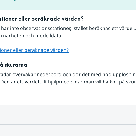
tioner eller beräknade värden?
r har inte observationsstationer, istället beräknas ett värde u
 i närheten och modelldata.
ioner eller beräknade värden?
på skurarna
radar övervakar nederbörd och gör det med hög upplösning 
Den är ett värdefullt hjälpmedel när man vill ha koll på sku