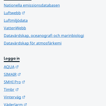
Nationella emissionsdatabasen
Länk till annan webbplats.
Luftwebb
Luftmiljödata
VattenWebb
Datavärdskap, oceanografi och marinbiologi
Datavärdskap för atmosfärkemi
Logga in
Länk till annan webbplats.
AQUA
Länk till annan webbplats.
SIMAIR
Länk till annan webbplats.
SMHI Pro
Länk till annan webbplats.
Timbr
Länk till annan webbplats.
Vinterväg
Länk till annan webbplats.
Väderlarm