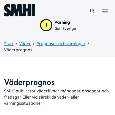
Hoppa till sidans innehåll
Meny
Varning
Gul, Sverige
Start
Väder
Prognoser och varningar
Väderprognos
Huvudinnehåll
Väderprognos
SMHI publicerar väderfilmer måndagar, onsdagar och 
fredagar. Eller vid särskilda väder- eller 
varningssituationer.