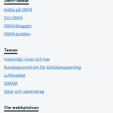
SMHI-länkar
Jobba på SMHI
Om SMHI
SMHI-bloggen
SMHI-podden
Teman
Havsmiljö i kust och hav
Kunskapscentrum för klimatanpassning
Luftkvalitet
SIMAIR
Sjöar och vattendrag
Om webbplatsen