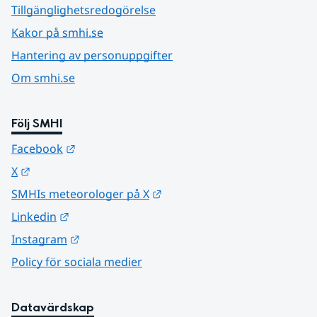
Tillgänglighetsredogörelse
Kakor på smhi.se
Hantering av personuppgifter
Om smhi.se
Följ SMHI
Länk till annan webbplats.
Facebook
Länk till annan webbplats.
X
Länk till annan webbplats.
SMHIs meteorologer på X
Länk till annan webbplats.
Linkedin
Länk till annan webbplats.
Instagram
Policy för sociala medier
Datavärdskap