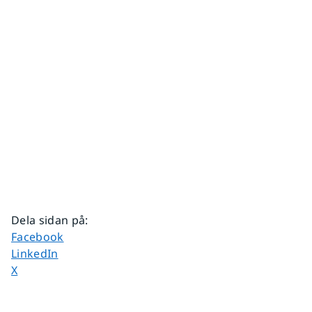
Dela sidan på
:
Dela sidan på
Facebook
Dela sidan på
LinkedIn
Dela sidan på
X