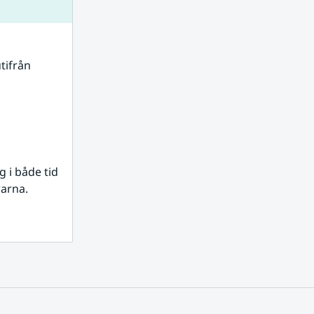
tifrån 
i både tid 
rarna.