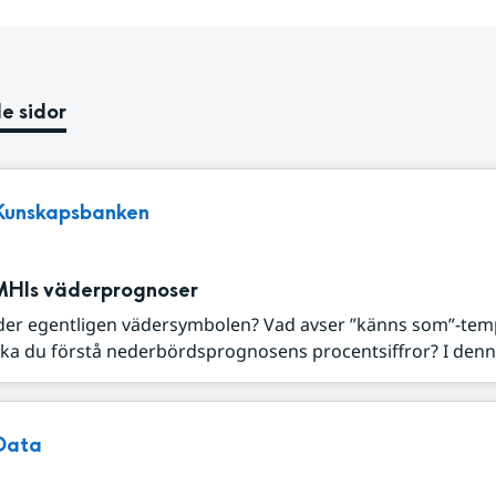
e sidor
Kunskapsbanken
MHIs väderprognoser
der egentligen vädersymbolen? Vad avser ”känns som”-tem
ka du förstå nederbördsprognosens procentsiffror? I denna
Data