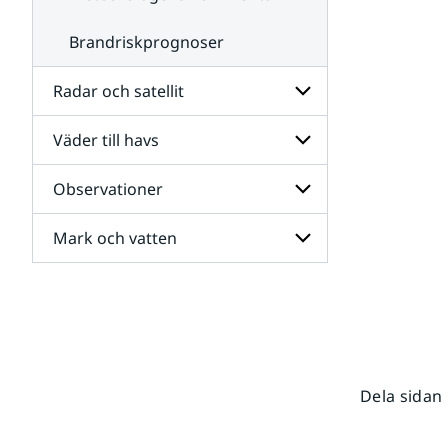
Brandriskprognoser
Radar och satellit
Väder till havs
Undersidor
för
Radar
Observationer
Undersidor
och
för
satellit
Väder
Mark och vatten
Undersidor
till
för
havs
Observationer
Undersidor
för
Mark
och
vatten
Dela sidan