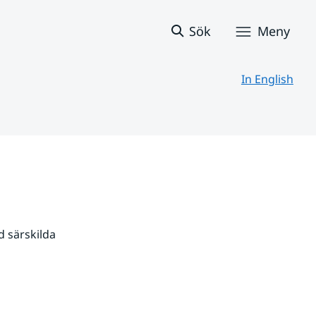
Sök
Meny
In English
 särskilda 