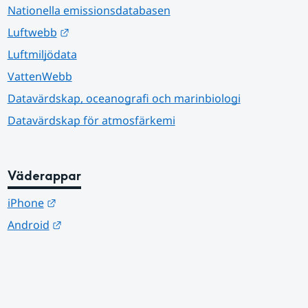
Nationella emissionsdatabasen
Länk till annan webbplats.
Luftwebb
Luftmiljödata
VattenWebb
Datavärdskap, oceanografi och marinbiologi
Datavärdskap för atmosfärkemi
Väderappar
Länk till annan webbplats.
iPhone
Länk till annan webbplats.
Android