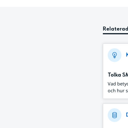
Relaterad
Tolka S
Vad bety
och hur s