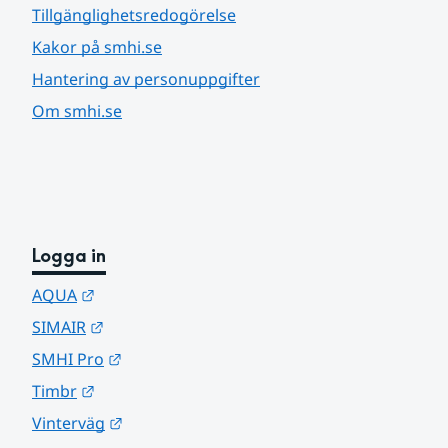
Tillgänglighetsredogörelse
Kakor på smhi.se
Hantering av personuppgifter
Om smhi.se
Logga in
Länk till annan webbplats.
AQUA
Länk till annan webbplats.
SIMAIR
Länk till annan webbplats.
SMHI Pro
Länk till annan webbplats.
Timbr
Länk till annan webbplats.
Vinterväg