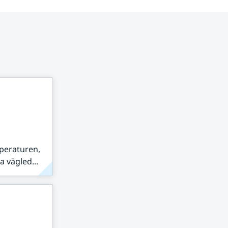
peraturen,
 vägled...