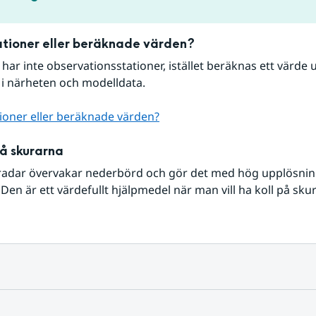
tioner eller beräknade värden?
r har inte observationsstationer, istället beräknas ett värde u
 i närheten och modelldata.
ioner eller beräknade värden?
på skurarna
radar övervakar nederbörd och gör det med hög upplösning 
Den är ett värdefullt hjälpmedel när man vill ha koll på sku