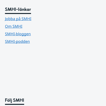
SMHI-länkar
Jobba på SMHI
Om SMHI
SMHI-bloggen
SMHI-podden
Följ SMHI