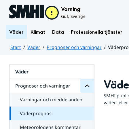
Hoppa till sidans innehåll
Varning
Gul, Sverige
Väder
Klimat
Data
Professionella tjänster
Start
Väder
Prognoser och varningar
Väderpr
varningar
och
Huvudinnehåll
Prognoser
för
Undersidor
Väder
Väde
Prognoser och varningar
SMHI public
Varningar och meddelanden
väder- eller
Väderprognos
Meteorologens kommentar