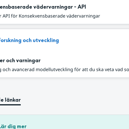
ensbaserade vädervarningar - API
r API för Konsekvensbaserade vädervarningar
Forskning och utveckling
er och varningar
 och avancerad modellutveckling för att du ska veta vad s
e länkar
Lär dig mer