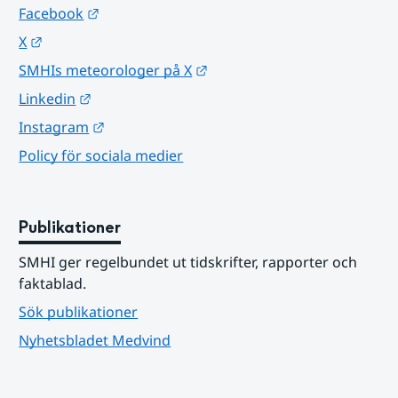
Länk till annan webbplats.
Facebook
Länk till annan webbplats.
X
Länk till annan webbplats.
SMHIs meteorologer på X
Länk till annan webbplats.
Linkedin
Länk till annan webbplats.
Instagram
Policy för sociala medier
Publikationer
SMHI ger regelbundet ut tidskrifter, rapporter och 
faktablad.
Sök publikationer
Nyhetsbladet Medvind