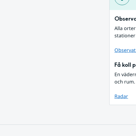
Observa
Alla orte
stationer
Observat
Få koll 
En väder
och rum. 
Radar