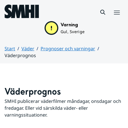
Hoppa till sidans innehåll
Meny
Varning
Gul, Sverige
Start
Väder
Prognoser och varningar
Väderprognos
Huvudinnehåll
Väderprognos
SMHI publicerar väderfilmer måndagar, onsdagar och 
fredagar. Eller vid särskilda väder- eller 
varningssituationer.