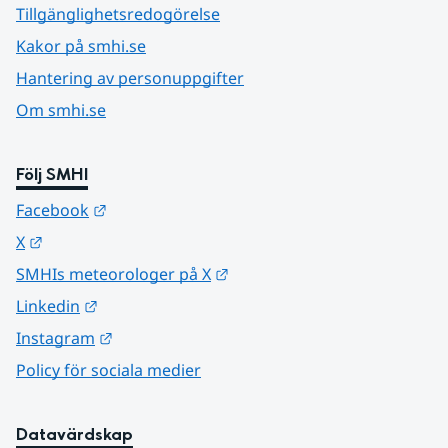
Tillgänglighetsredogörelse
Kakor på smhi.se
Hantering av personuppgifter
Om smhi.se
Följ SMHI
Länk till annan webbplats.
Facebook
Länk till annan webbplats.
X
Länk till annan webbplats.
SMHIs meteorologer på X
Länk till annan webbplats.
Linkedin
Länk till annan webbplats.
Instagram
Policy för sociala medier
Datavärdskap