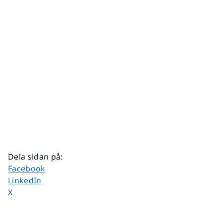
Dela sidan på
:
Dela sidan på
Facebook
Dela sidan på
LinkedIn
Dela sidan på
X