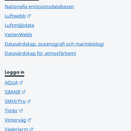
Nationella emissionsdatabasen
Länk till annan webbplats.
Luftwebb
Luftmiljödata
VattenWebb
Datavärdskap, oceanografi och marinbiologi
Datavärdskap för atmosfärkemi
Logga in
Länk till annan webbplats.
AQUA
Länk till annan webbplats.
SIMAIR
Länk till annan webbplats.
SMHI Pro
Länk till annan webbplats.
Timbr
Länk till annan webbplats.
Vinterväg
Länk till annan webbplats.
Väderlarm