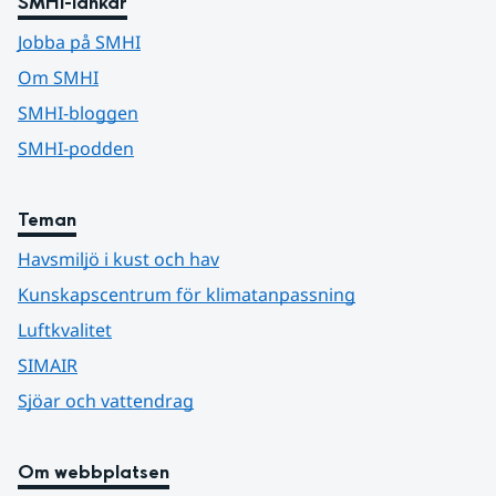
SMHI-länkar
Jobba på SMHI
Om SMHI
SMHI-bloggen
SMHI-podden
Teman
Havsmiljö i kust och hav
Kunskapscentrum för klimatanpassning
Luftkvalitet
SIMAIR
Sjöar och vattendrag
Om webbplatsen