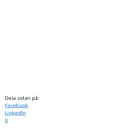
Dela sidan på
:
Dela sidan på
Facebook
Dela sidan på
LinkedIn
Dela sidan på
X