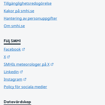
Tillgänglighetsredogörelse
Kakor på smhi.se
Hantering av personuppgifter
Om smhi.se
Följ SMHI
Länk till annan webbplats.
Facebook
Länk till annan webbplats.
X
Länk till annan webbplats.
SMHIs meteorologer på X
Länk till annan webbplats.
Linkedin
Länk till annan webbplats.
Instagram
Policy för sociala medier
Datavärdskap