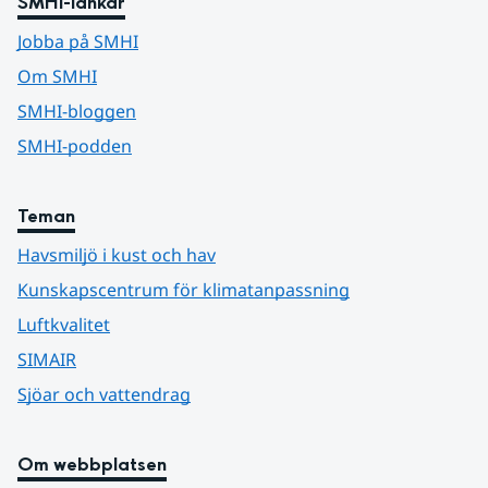
SMHI-länkar
Jobba på SMHI
Om SMHI
SMHI-bloggen
SMHI-podden
Teman
Havsmiljö i kust och hav
Kunskapscentrum för klimatanpassning
Luftkvalitet
SIMAIR
Sjöar och vattendrag
Om webbplatsen