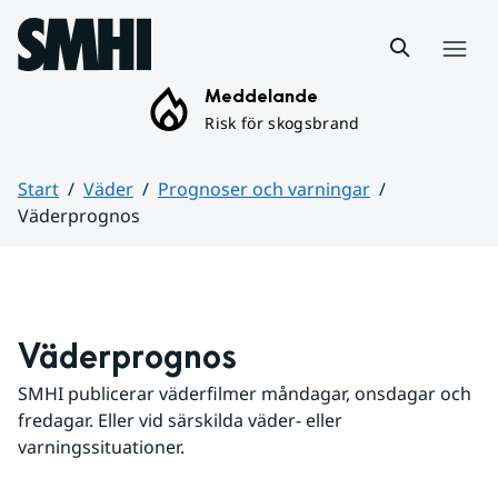
Hoppa till sidans innehåll
Meny
Meddelande
Risk för skogsbrand
Start
Väder
Prognoser och varningar
Väderprognos
Huvudinnehåll
Väderprognos
SMHI publicerar väderfilmer måndagar, onsdagar och 
fredagar. Eller vid särskilda väder- eller 
varningssituationer.