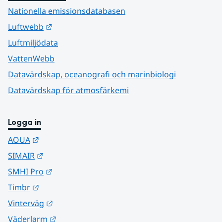
Nationella emissionsdatabasen
Länk till annan webbplats.
Luftwebb
Luftmiljödata
VattenWebb
Datavärdskap, oceanografi och marinbiologi
Datavärdskap för atmosfärkemi
Logga in
Länk till annan webbplats.
AQUA
Länk till annan webbplats.
SIMAIR
Länk till annan webbplats.
SMHI Pro
Länk till annan webbplats.
Timbr
Länk till annan webbplats.
Vinterväg
Länk till annan webbplats.
Väderlarm