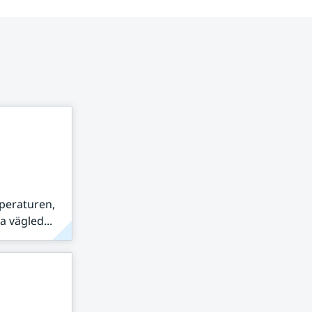
peraturen,
 vägled...