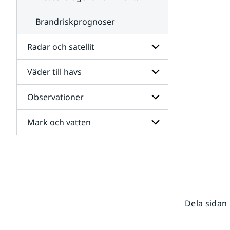
Brandriskprognoser
Radar och satellit
Väder till havs
Undersidor
för
Radar
Observationer
Undersidor
och
för
satellit
Väder
Mark och vatten
Undersidor
till
för
havs
Observationer
Undersidor
för
Mark
och
vatten
Dela sidan