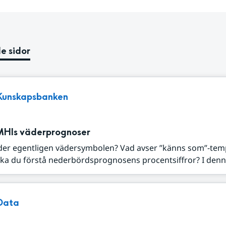
e sidor
Kunskapsbanken
MHIs väderprognoser
der egentligen vädersymbolen? Vad avser ”känns som”-tem
ka du förstå nederbördsprognosens procentsiffror? I denna
Data