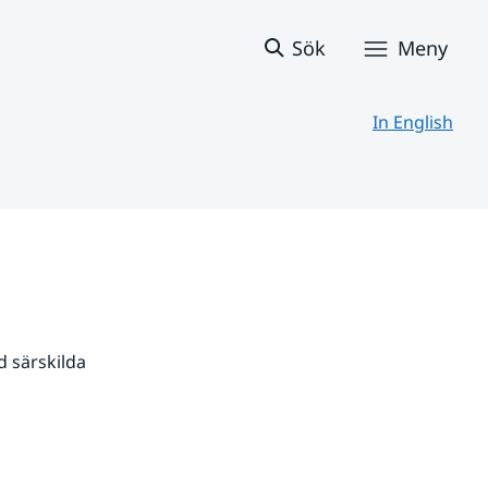
Sök
Meny
In English
 särskilda 