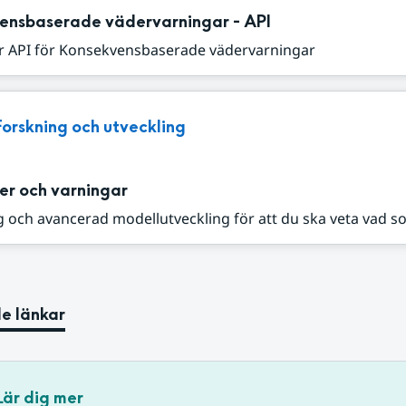
ensbaserade vädervarningar - API
r API för Konsekvensbaserade vädervarningar
Forskning och utveckling
er och varningar
 och avancerad modellutveckling för att du ska veta vad s
e länkar
Lär dig mer