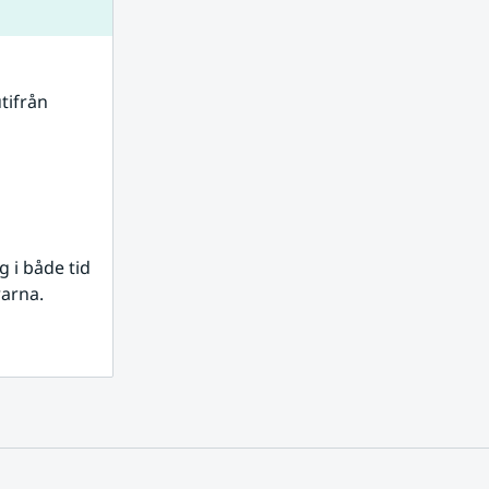
tifrån 
i både tid 
rarna.