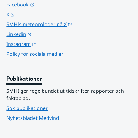
Länk till annan webbplats.
Facebook
Länk till annan webbplats.
X
Länk till annan webbplats.
SMHIs meteorologer på X
Länk till annan webbplats.
Linkedin
Länk till annan webbplats.
Instagram
Policy för sociala medier
Publikationer
SMHI ger regelbundet ut tidskrifter, rapporter och 
faktablad.
Sök publikationer
Nyhetsbladet Medvind