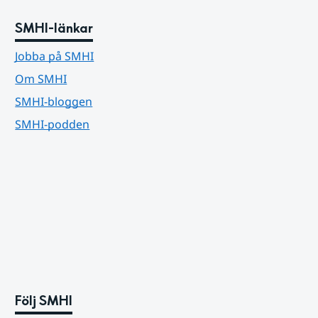
SMHI-länkar
Jobba på SMHI
Om SMHI
SMHI-bloggen
SMHI-podden
Följ SMHI