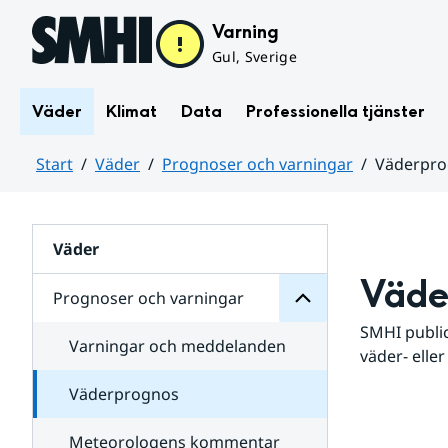
Hoppa till sidans innehåll
Varning
Gul, Sverige
Väder
Klimat
Data
Professionella tjänster
Start
Väder
Prognoser och varningar
Väderpr
varningar
och
Huvudinnehåll
Prognoser
för
Undersidor
Väder
Väde
Prognoser och varningar
SMHI public
Varningar och meddelanden
väder- eller
Väderprognos
Meteorologens kommentar