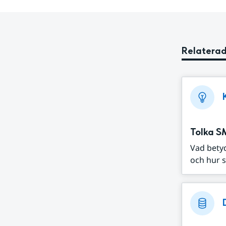
Relaterad
Tolka S
Vad bety
och hur s