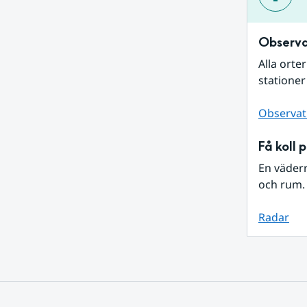
Observa
Alla orte
stationer
Observat
Få koll 
En väder
och rum. 
Radar