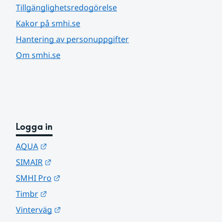
Tillgänglighetsredogörelse
Kakor på smhi.se
Hantering av personuppgifter
Om smhi.se
Logga in
Länk till annan webbplats.
AQUA
Länk till annan webbplats.
SIMAIR
Länk till annan webbplats.
SMHI Pro
Länk till annan webbplats.
Timbr
Länk till annan webbplats.
Vinterväg