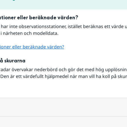
tioner eller beräknade värden?
r har inte observationsstationer, istället beräknas ett värde u
 i närheten och modelldata.
ioner eller beräknade värden?
på skurarna
radar övervakar nederbörd och gör det med hög upplösning 
Den är ett värdefullt hjälpmedel när man vill ha koll på sku