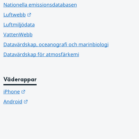
Nationella emissionsdatabasen
Länk till annan webbplats.
Luftwebb
Luftmiljödata
VattenWebb
Datavärdskap, oceanografi och marinbiologi
Datavärdskap för atmosfärkemi
Väderappar
Länk till annan webbplats.
iPhone
Länk till annan webbplats.
Android