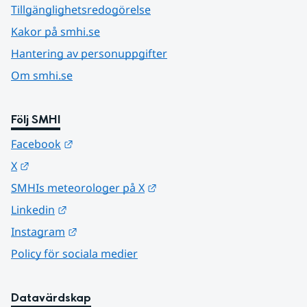
Tillgänglighetsredogörelse
Kakor på smhi.se
Hantering av personuppgifter
Om smhi.se
Följ SMHI
Länk till annan webbplats.
Facebook
Länk till annan webbplats.
X
Länk till annan webbplats.
SMHIs meteorologer på X
Länk till annan webbplats.
Linkedin
Länk till annan webbplats.
Instagram
Policy för sociala medier
Datavärdskap