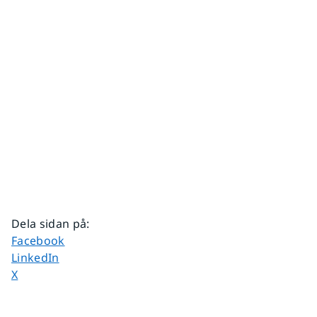
Dela sidan på
:
Dela sidan på
Facebook
Dela sidan på
LinkedIn
Dela sidan på
X