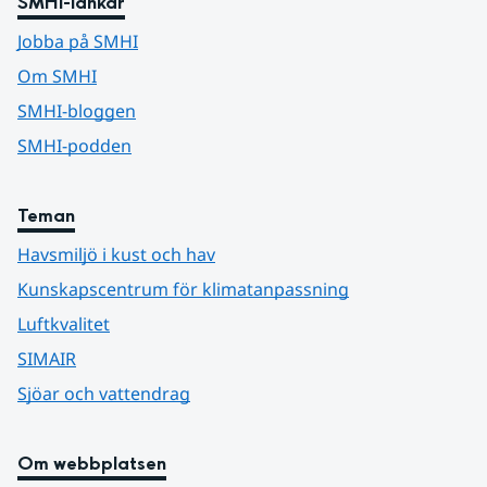
SMHI-länkar
Jobba på SMHI
Om SMHI
SMHI-bloggen
SMHI-podden
Teman
Havsmiljö i kust och hav
Kunskapscentrum för klimatanpassning
Luftkvalitet
SIMAIR
Sjöar och vattendrag
Om webbplatsen