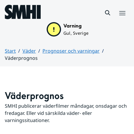
Hoppa till sidans innehåll
Meny
Varning
Gul, Sverige
Start
Väder
Prognoser och varningar
Väderprognos
Huvudinnehåll
Väderprognos
SMHI publicerar väderfilmer måndagar, onsdagar och 
fredagar. Eller vid särskilda väder- eller 
varningssituationer.