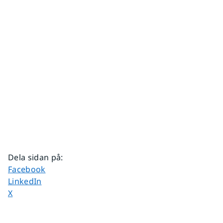
Dela sidan på
:
Dela sidan på
Facebook
Dela sidan på
LinkedIn
Dela sidan på
X