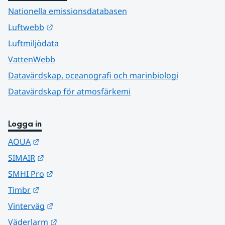
Nationella emissionsdatabasen
Länk till annan webbplats.
Luftwebb
Luftmiljödata
VattenWebb
Datavärdskap, oceanografi och marinbiologi
Datavärdskap för atmosfärkemi
Logga in
Länk till annan webbplats.
AQUA
Länk till annan webbplats.
SIMAIR
Länk till annan webbplats.
SMHI Pro
Länk till annan webbplats.
Timbr
Länk till annan webbplats.
Vinterväg
Länk till annan webbplats.
Väderlarm