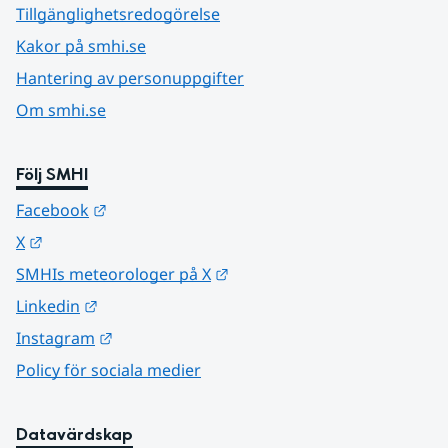
Tillgänglighetsredogörelse
Kakor på smhi.se
Hantering av personuppgifter
Om smhi.se
Följ SMHI
Länk till annan webbplats.
Facebook
Länk till annan webbplats.
X
Länk till annan webbplats.
SMHIs meteorologer på X
Länk till annan webbplats.
Linkedin
Länk till annan webbplats.
Instagram
Policy för sociala medier
Datavärdskap