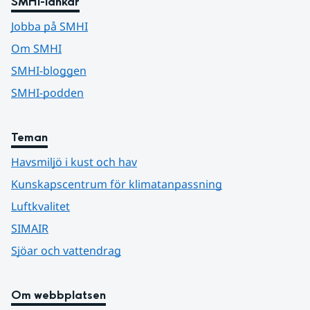
SMHI-länkar
Jobba på SMHI
Om SMHI
SMHI-bloggen
SMHI-podden
Teman
Havsmiljö i kust och hav
Kunskapscentrum för klimatanpassning
Luftkvalitet
SIMAIR
Sjöar och vattendrag
Om webbplatsen