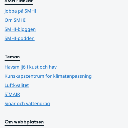
SMHI-länkar
Jobba på SMHI
Om SMHI
SMHI-bloggen
SMHI-podden
Teman
Havsmiljö i kust och hav
Kunskapscentrum för klimatanpassning
Luftkvalitet
SIMAIR
Sjöar och vattendrag
Om webbplatsen