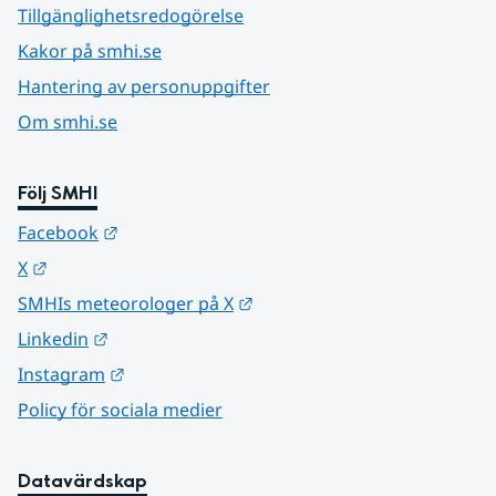
Tillgänglighetsredogörelse
Kakor på smhi.se
Hantering av personuppgifter
Om smhi.se
Följ SMHI
Länk till annan webbplats.
Facebook
Länk till annan webbplats.
X
Länk till annan webbplats.
SMHIs meteorologer på X
Länk till annan webbplats.
Linkedin
Länk till annan webbplats.
Instagram
Policy för sociala medier
Datavärdskap