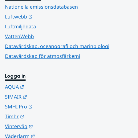
Nationella emissionsdatabasen
Länk till annan webbplats.
Luftwebb
Luftmiljödata
VattenWebb
Datavärdskap, oceanografi och marinbiologi
Datavärdskap för atmosfärkemi
Logga in
Länk till annan webbplats.
AQUA
Länk till annan webbplats.
SIMAIR
Länk till annan webbplats.
SMHI Pro
Länk till annan webbplats.
Timbr
Länk till annan webbplats.
Vinterväg
Länk till annan webbplats.
Väderlarm