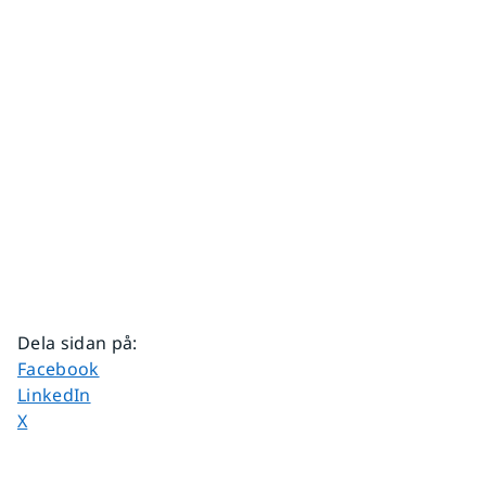
Dela sidan på
:
Dela sidan på
Facebook
Dela sidan på
LinkedIn
Dela sidan på
X