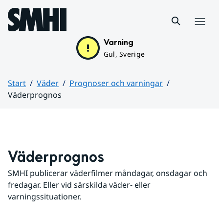
Hoppa till sidans innehåll
Meny
Varning
Gul, Sverige
Start
Väder
Prognoser och varningar
Väderprognos
Huvudinnehåll
Väderprognos
SMHI publicerar väderfilmer måndagar, onsdagar och 
fredagar. Eller vid särskilda väder- eller 
varningssituationer.