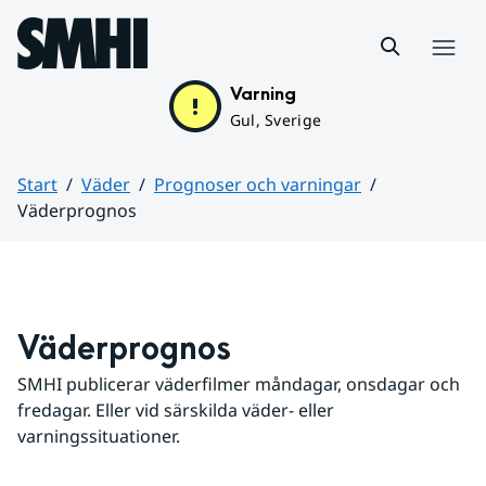
Hoppa till sidans innehåll
Meny
Varning
Gul, Sverige
Start
Väder
Prognoser och varningar
Väderprognos
Huvudinnehåll
Väderprognos
SMHI publicerar väderfilmer måndagar, onsdagar och 
fredagar. Eller vid särskilda väder- eller 
varningssituationer.