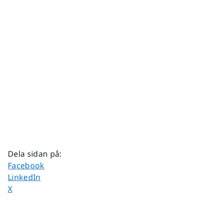
Dela sidan på
:
Dela sidan på
Facebook
Dela sidan på
LinkedIn
Dela sidan på
X