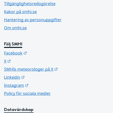
Tillgänglighetsredogörelse
Kakor på smhi.se
Hantering av personuppgifter
Om smhi.se
Följ SMHI
Länk till annan webbplats.
Facebook
Länk till annan webbplats.
X
Länk till annan webbplats.
SMHIs meteorologer på X
Länk till annan webbplats.
Linkedin
Länk till annan webbplats.
Instagram
Policy för sociala medier
Datavärdskap