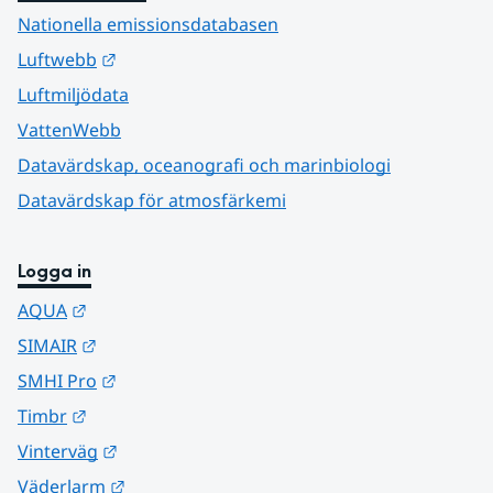
Nationella emissionsdatabasen
Länk till annan webbplats.
Luftwebb
Luftmiljödata
VattenWebb
Datavärdskap, oceanografi och marinbiologi
Datavärdskap för atmosfärkemi
Logga in
Länk till annan webbplats.
AQUA
Länk till annan webbplats.
SIMAIR
Länk till annan webbplats.
SMHI Pro
Länk till annan webbplats.
Timbr
Länk till annan webbplats.
Vinterväg
Länk till annan webbplats.
Väderlarm