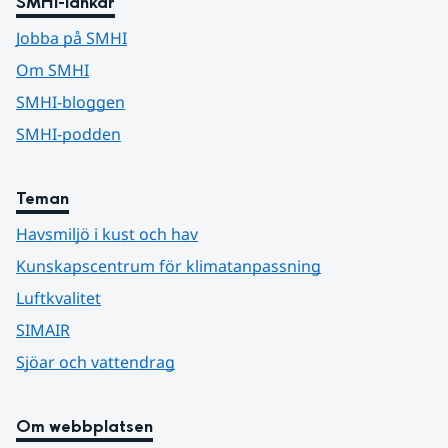
SMHI-länkar
Jobba på SMHI
Om SMHI
SMHI-bloggen
SMHI-podden
Teman
Havsmiljö i kust och hav
Kunskapscentrum för klimatanpassning
Luftkvalitet
SIMAIR
Sjöar och vattendrag
Om webbplatsen