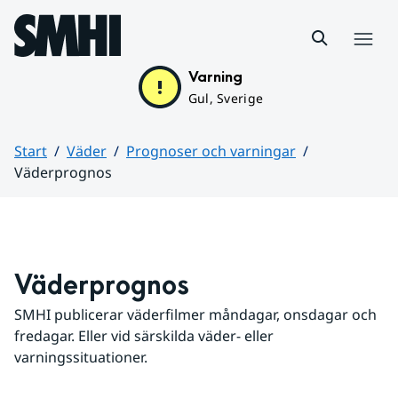
Hoppa till sidans innehåll
Meny
Varning
Gul, Sverige
Start
Väder
Prognoser och varningar
Väderprognos
Huvudinnehåll
Väderprognos
SMHI publicerar väderfilmer måndagar, onsdagar och 
fredagar. Eller vid särskilda väder- eller 
varningssituationer.