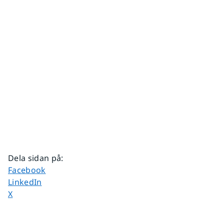
Dela sidan på
:
Dela sidan på
Facebook
Dela sidan på
LinkedIn
Dela sidan på
X