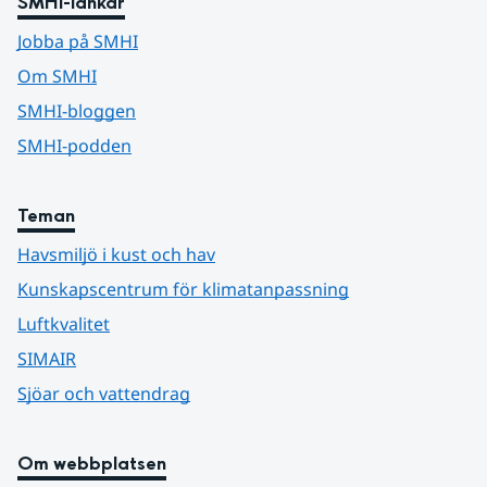
SMHI-länkar
Jobba på SMHI
Om SMHI
SMHI-bloggen
SMHI-podden
Teman
Havsmiljö i kust och hav
Kunskapscentrum för klimatanpassning
Luftkvalitet
SIMAIR
Sjöar och vattendrag
Om webbplatsen