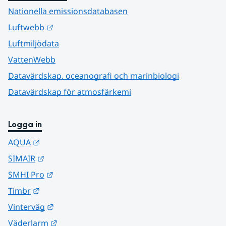
Nationella emissionsdatabasen
Länk till annan webbplats.
Luftwebb
Luftmiljödata
VattenWebb
Datavärdskap, oceanografi och marinbiologi
Datavärdskap för atmosfärkemi
Logga in
Länk till annan webbplats.
AQUA
Länk till annan webbplats.
SIMAIR
Länk till annan webbplats.
SMHI Pro
Länk till annan webbplats.
Timbr
Länk till annan webbplats.
Vinterväg
Länk till annan webbplats.
Väderlarm