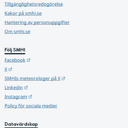
Tillgänglighetsredogörelse
Kakor på smhi.se
Hantering av personuppgifter
Om smhi.se
Följ SMHI
Länk till annan webbplats.
Facebook
Länk till annan webbplats.
X
Länk till annan webbplats.
SMHIs meteorologer på X
Länk till annan webbplats.
Linkedin
Länk till annan webbplats.
Instagram
Policy för sociala medier
Datavärdskap