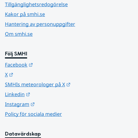
Tillgänglighetsredogörelse
Kakor på smhi.se
Hantering av personuppgifter
Om smhi.se
Följ SMHI
Länk till annan webbplats.
Facebook
Länk till annan webbplats.
X
Länk till annan webbplats.
SMHIs meteorologer på X
Länk till annan webbplats.
Linkedin
Länk till annan webbplats.
Instagram
Policy för sociala medier
Datavärdskap