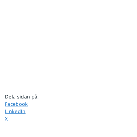
Dela sidan på
:
Dela sidan på
Facebook
Dela sidan på
LinkedIn
Dela sidan på
X