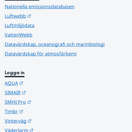
Nationella emissionsdatabasen
Länk till annan webbplats.
Luftwebb
Luftmiljödata
VattenWebb
Datavärdskap, oceanografi och marinbiologi
Datavärdskap för atmosfärkemi
Logga in
Länk till annan webbplats.
AQUA
Länk till annan webbplats.
SIMAIR
Länk till annan webbplats.
SMHI Pro
Länk till annan webbplats.
Timbr
Länk till annan webbplats.
Vinterväg
Länk till annan webbplats.
Väderlarm