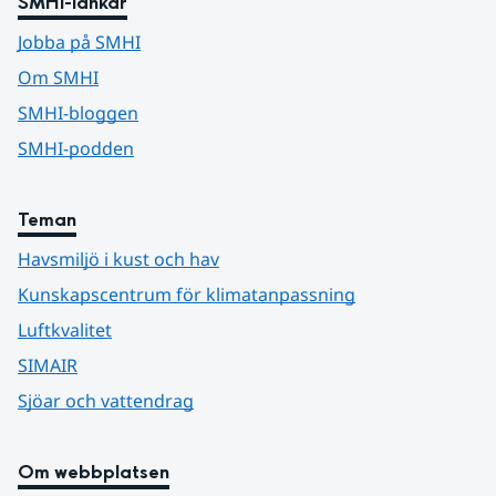
SMHI-länkar
Jobba på SMHI
Om SMHI
SMHI-bloggen
SMHI-podden
Teman
Havsmiljö i kust och hav
Kunskapscentrum för klimatanpassning
Luftkvalitet
SIMAIR
Sjöar och vattendrag
Om webbplatsen