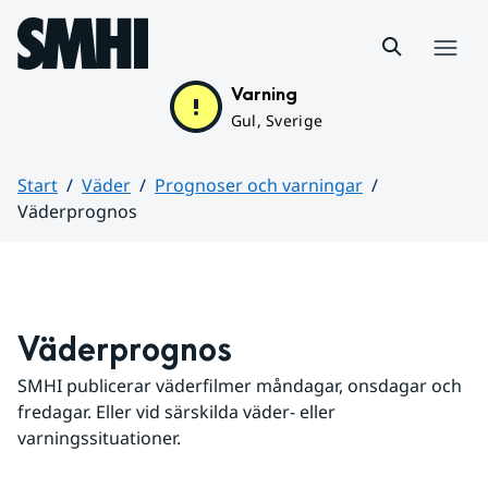
Hoppa till sidans innehåll
Meny
Varning
Gul, Sverige
Start
Väder
Prognoser och varningar
Väderprognos
Huvudinnehåll
Väderprognos
SMHI publicerar väderfilmer måndagar, onsdagar och 
fredagar. Eller vid särskilda väder- eller 
varningssituationer.