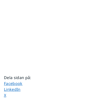
Dela sidan på
:
Dela sidan på
Facebook
Dela sidan på
LinkedIn
Dela sidan på
X