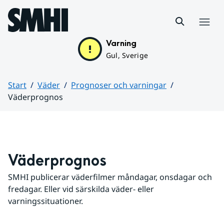
Hoppa till sidans innehåll
Meny
Varning
Gul, Sverige
Start
Väder
Prognoser och varningar
Väderprognos
Huvudinnehåll
Väderprognos
SMHI publicerar väderfilmer måndagar, onsdagar och 
fredagar. Eller vid särskilda väder- eller 
varningssituationer.