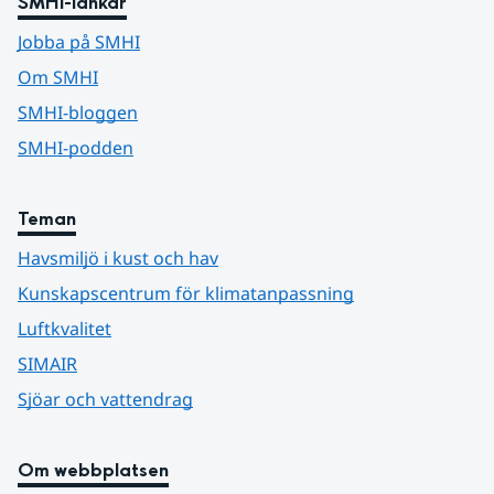
SMHI-länkar
Jobba på SMHI
Om SMHI
SMHI-bloggen
SMHI-podden
Teman
Havsmiljö i kust och hav
Kunskapscentrum för klimatanpassning
Luftkvalitet
SIMAIR
Sjöar och vattendrag
Om webbplatsen