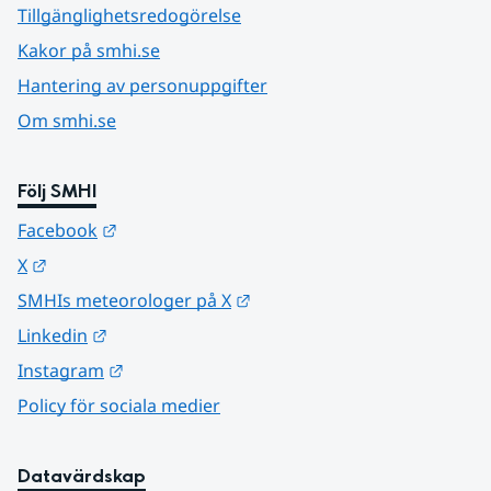
Tillgänglighetsredogörelse
Kakor på smhi.se
Hantering av personuppgifter
Om smhi.se
Följ SMHI
Länk till annan webbplats.
Facebook
Länk till annan webbplats.
X
Länk till annan webbplats.
SMHIs meteorologer på X
Länk till annan webbplats.
Linkedin
Länk till annan webbplats.
Instagram
Policy för sociala medier
Datavärdskap