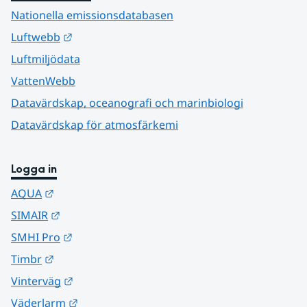
Nationella emissionsdatabasen
Länk till annan webbplats.
Luftwebb
Luftmiljödata
VattenWebb
Datavärdskap, oceanografi och marinbiologi
Datavärdskap för atmosfärkemi
Logga in
Länk till annan webbplats.
AQUA
Länk till annan webbplats.
SIMAIR
Länk till annan webbplats.
SMHI Pro
Länk till annan webbplats.
Timbr
Länk till annan webbplats.
Vinterväg
Länk till annan webbplats.
Väderlarm