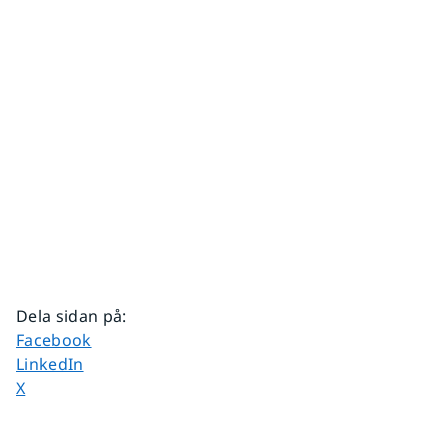
Dela sidan på
:
Dela sidan på
Facebook
Dela sidan på
LinkedIn
Dela sidan på
X