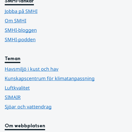
SMHI-länkar
Jobba på SMHI
Om SMHI
SMHI-bloggen
SMHI-podden
Teman
Havsmiljö i kust och hav
Kunskapscentrum för klimatanpassning
Luftkvalitet
SIMAIR
Sjöar och vattendrag
Om webbplatsen