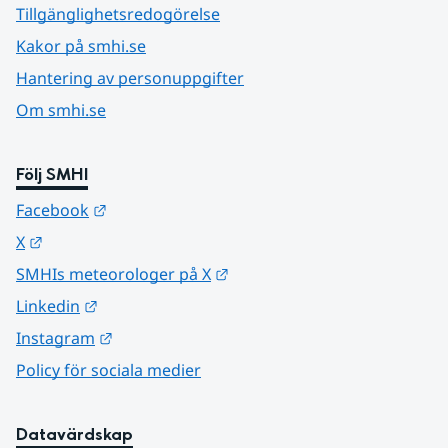
Tillgänglighetsredogörelse
Kakor på smhi.se
Hantering av personuppgifter
Om smhi.se
Följ SMHI
Länk till annan webbplats.
Facebook
Länk till annan webbplats.
X
Länk till annan webbplats.
SMHIs meteorologer på X
Länk till annan webbplats.
Linkedin
Länk till annan webbplats.
Instagram
Policy för sociala medier
Datavärdskap