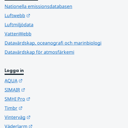
Nationella emissionsdatabasen
Länk till annan webbplats.
Luftwebb
Luftmiljödata
VattenWebb
Datavärdskap, oceanografi och marinbiologi
Datavärdskap för atmosfärkemi
Logga in
Länk till annan webbplats.
AQUA
Länk till annan webbplats.
SIMAIR
Länk till annan webbplats.
SMHI Pro
Länk till annan webbplats.
Timbr
Länk till annan webbplats.
Vinterväg
Länk till annan webbplats.
Väderlarm