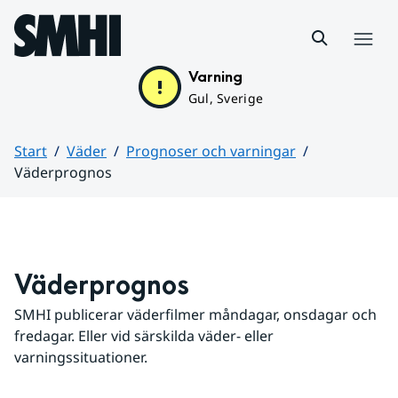
Hoppa till sidans innehåll
Meny
Varning
Gul, Sverige
Start
Väder
Prognoser och varningar
Väderprognos
Huvudinnehåll
Väderprognos
SMHI publicerar väderfilmer måndagar, onsdagar och 
fredagar. Eller vid särskilda väder- eller 
varningssituationer.