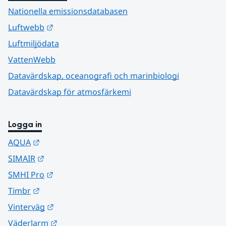
Nationella emissionsdatabasen
Länk till annan webbplats.
Luftwebb
Luftmiljödata
VattenWebb
Datavärdskap, oceanografi och marinbiologi
Datavärdskap för atmosfärkemi
Logga in
Länk till annan webbplats.
AQUA
Länk till annan webbplats.
SIMAIR
Länk till annan webbplats.
SMHI Pro
Länk till annan webbplats.
Timbr
Länk till annan webbplats.
Vinterväg
Länk till annan webbplats.
Väderlarm