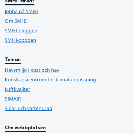
SMHI-länkar
Jobba på SMHI
Om SMHI
SMHI-bloggen
SMHI-podden
Teman
Havsmiljö i kust och hav
Kunskapscentrum för klimatanpassning
Luftkvalitet
SIMAIR
Sjöar och vattendrag
Om webbplatsen