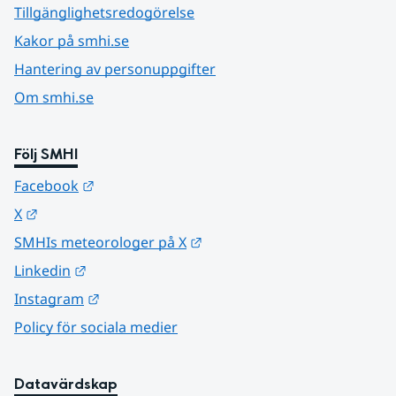
Tillgänglighetsredogörelse
Kakor på smhi.se
Hantering av personuppgifter
Om smhi.se
Följ SMHI
Länk till annan webbplats.
Facebook
Länk till annan webbplats.
X
Länk till annan webbplats.
SMHIs meteorologer på X
Länk till annan webbplats.
Linkedin
Länk till annan webbplats.
Instagram
Policy för sociala medier
Datavärdskap