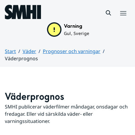
Hoppa till sidans innehåll
Meny
Varning
Gul, Sverige
Start
Väder
Prognoser och varningar
Väderprognos
Huvudinnehåll
Väderprognos
SMHI publicerar väderfilmer måndagar, onsdagar och 
fredagar. Eller vid särskilda väder- eller 
varningssituationer.