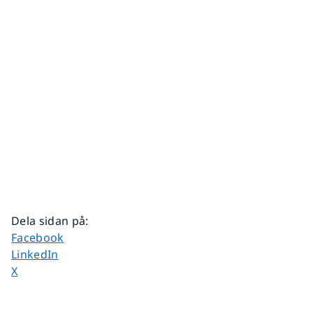
Dela sidan på
:
Dela sidan på
Facebook
Dela sidan på
LinkedIn
Dela sidan på
X