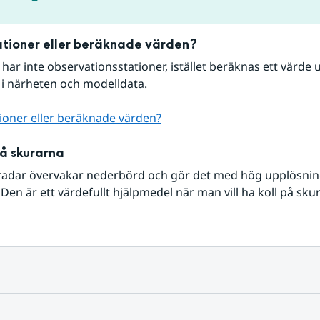
tioner eller beräknade värden?
r har inte observationsstationer, istället beräknas ett värde u
 i närheten och modelldata.
ioner eller beräknade värden?
på skurarna
radar övervakar nederbörd och gör det med hög upplösning 
Den är ett värdefullt hjälpmedel när man vill ha koll på sku