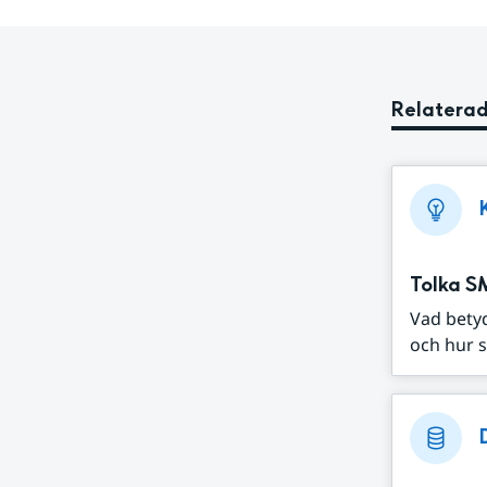
Relaterad
Tolka S
Vad bety
och hur s