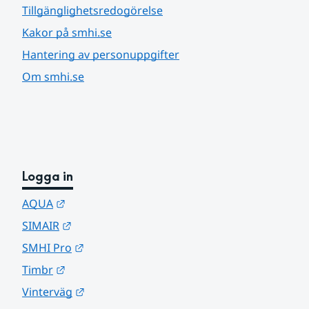
Tillgänglighetsredogörelse
Kakor på smhi.se
Hantering av personuppgifter
Om smhi.se
Logga in
Länk till annan webbplats.
AQUA
Länk till annan webbplats.
SIMAIR
Länk till annan webbplats.
SMHI Pro
Länk till annan webbplats.
Timbr
Länk till annan webbplats.
Vinterväg