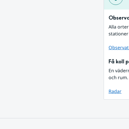
Observa
Alla orte
stationer
Observat
Få koll 
En väder
och rum. 
Radar