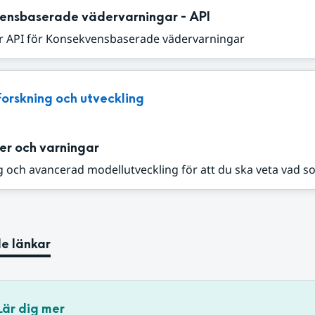
ensbaserade vädervarningar - API
r API för Konsekvensbaserade vädervarningar
Forskning och utveckling
er och varningar
 och avancerad modellutveckling för att du ska veta vad s
e länkar
Lär dig mer