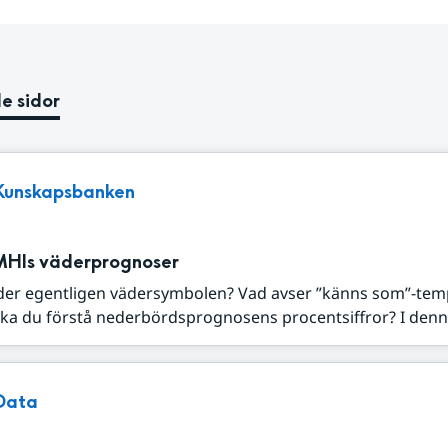
e sidor
Kunskapsbanken
MHIs väderprognoser
der egentligen vädersymbolen? Vad avser ”känns som”-tem
ka du förstå nederbördsprognosens procentsiffror? I denna
Data