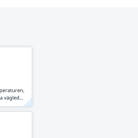
peraturen,
 vägled...