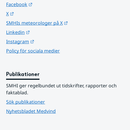
Länk till annan webbplats.
Facebook
Länk till annan webbplats.
X
Länk till annan webbplats.
SMHIs meteorologer på X
Länk till annan webbplats.
Linkedin
Länk till annan webbplats.
Instagram
Policy för sociala medier
Publikationer
SMHI ger regelbundet ut tidskrifter, rapporter och 
faktablad.
Sök publikationer
Nyhetsbladet Medvind