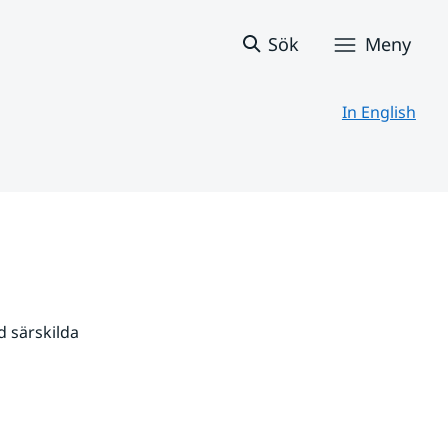
Sök
Meny
In English
 särskilda 