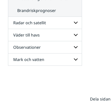
Brandriskprognoser
Radar och satellit
Väder till havs
Undersidor
för
Radar
Observationer
Undersidor
och
för
satellit
Väder
Mark och vatten
Undersidor
till
för
havs
Observationer
Undersidor
för
Mark
och
vatten
Dela sidan