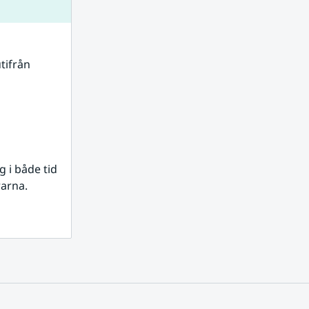
tifrån 
i både tid 
rarna.