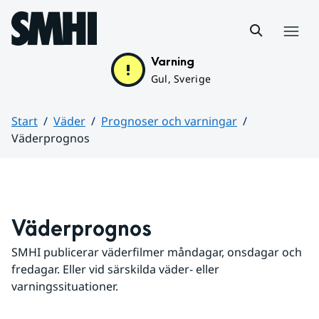
Hoppa till sidans innehåll
Meny
Varning
Gul, Sverige
Start
Väder
Prognoser och varningar
Väderprognos
Huvudinnehåll
Väderprognos
SMHI publicerar väderfilmer måndagar, onsdagar och 
fredagar. Eller vid särskilda väder- eller 
varningssituationer.