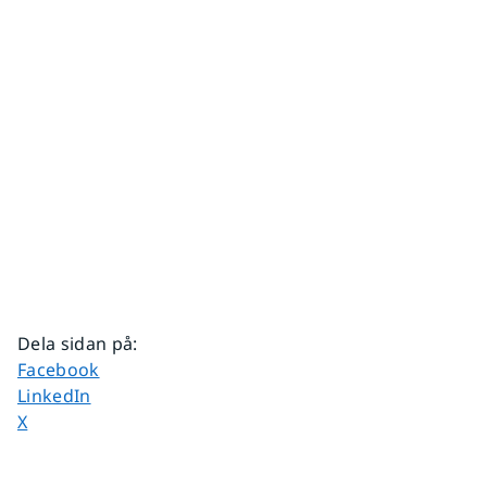
Dela sidan på
:
Dela sidan på
Facebook
Dela sidan på
LinkedIn
Dela sidan på
X