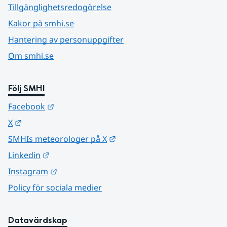
Tillgänglighetsredogörelse
Kakor på smhi.se
Hantering av personuppgifter
Om smhi.se
Följ SMHI
Länk till annan webbplats.
Facebook
Länk till annan webbplats.
X
Länk till annan webbplats.
SMHIs meteorologer på X
Länk till annan webbplats.
Linkedin
Länk till annan webbplats.
Instagram
Policy för sociala medier
Datavärdskap