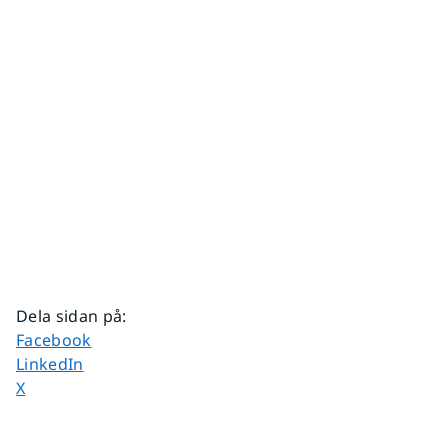
Dela sidan på
:
Dela sidan på
Facebook
Dela sidan på
LinkedIn
Dela sidan på
X