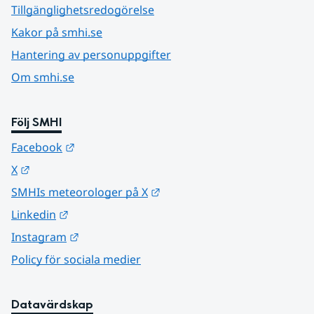
Tillgänglighetsredogörelse
Kakor på smhi.se
Hantering av personuppgifter
Om smhi.se
Följ SMHI
Länk till annan webbplats.
Facebook
Länk till annan webbplats.
X
Länk till annan webbplats.
SMHIs meteorologer på X
Länk till annan webbplats.
Linkedin
Länk till annan webbplats.
Instagram
Policy för sociala medier
Datavärdskap