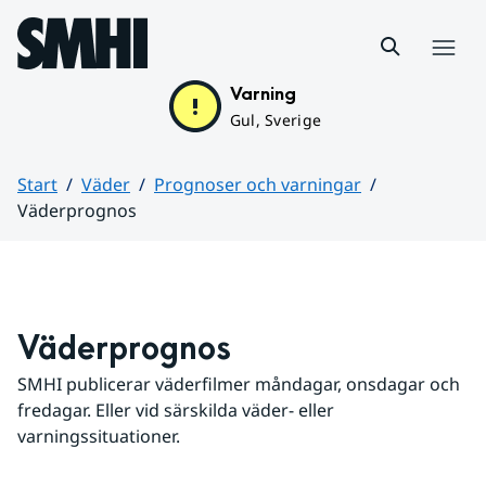
Hoppa till sidans innehåll
Meny
Varning
Gul, Sverige
Start
Väder
Prognoser och varningar
Väderprognos
Huvudinnehåll
Väderprognos
SMHI publicerar väderfilmer måndagar, onsdagar och 
fredagar. Eller vid särskilda väder- eller 
varningssituationer.