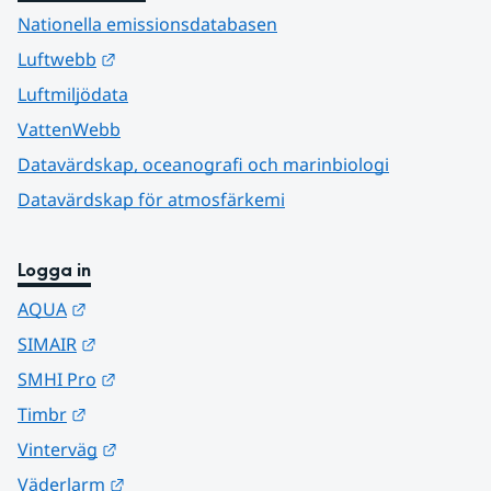
Nationella emissionsdatabasen
Länk till annan webbplats.
Luftwebb
Luftmiljödata
VattenWebb
Datavärdskap, oceanografi och marinbiologi
Datavärdskap för atmosfärkemi
Logga in
Länk till annan webbplats.
AQUA
Länk till annan webbplats.
SIMAIR
Länk till annan webbplats.
SMHI Pro
Länk till annan webbplats.
Timbr
Länk till annan webbplats.
Vinterväg
Länk till annan webbplats.
Väderlarm