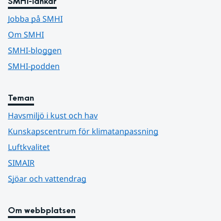
SMHI-länkar
Jobba på SMHI
Om SMHI
SMHI-bloggen
SMHI-podden
Teman
Havsmiljö i kust och hav
Kunskapscentrum för klimatanpassning
Luftkvalitet
SIMAIR
Sjöar och vattendrag
Om webbplatsen