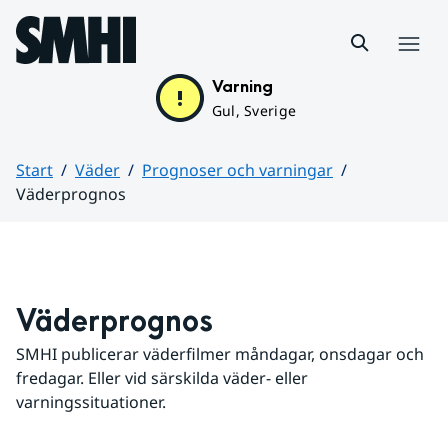
Hoppa till sidans innehåll
Meny
Varning
Gul, Sverige
Start
Väder
Prognoser och varningar
Väderprognos
Huvudinnehåll
Väderprognos
SMHI publicerar väderfilmer måndagar, onsdagar och 
fredagar. Eller vid särskilda väder- eller 
varningssituationer.