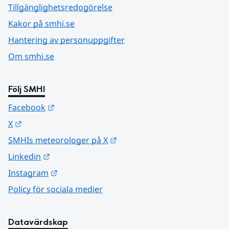
Tillgänglighetsredogörelse
Kakor på smhi.se
Hantering av personuppgifter
Om smhi.se
Följ SMHI
Länk till annan webbplats.
Facebook
Länk till annan webbplats.
X
Länk till annan webbplats.
SMHIs meteorologer på X
Länk till annan webbplats.
Linkedin
Länk till annan webbplats.
Instagram
Policy för sociala medier
Datavärdskap