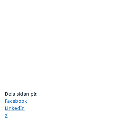
Dela sidan på
:
Dela sidan på
Facebook
Dela sidan på
LinkedIn
Dela sidan på
X