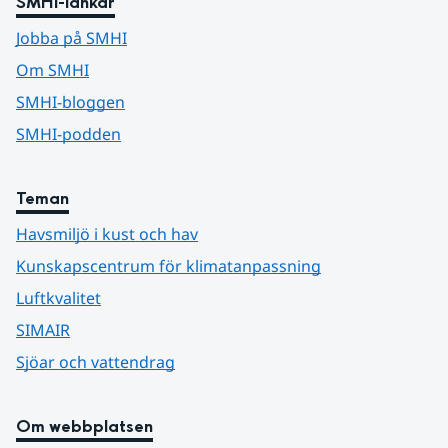
SMHI-länkar
Jobba på SMHI
Om SMHI
SMHI-bloggen
SMHI-podden
Teman
Havsmiljö i kust och hav
Kunskapscentrum för klimatanpassning
Luftkvalitet
SIMAIR
Sjöar och vattendrag
Om webbplatsen