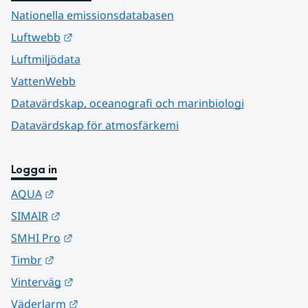
Nationella emissionsdatabasen
Länk till annan webbplats.
Luftwebb
Luftmiljödata
VattenWebb
Datavärdskap, oceanografi och marinbiologi
Datavärdskap för atmosfärkemi
Logga in
Länk till annan webbplats.
AQUA
Länk till annan webbplats.
SIMAIR
Länk till annan webbplats.
SMHI Pro
Länk till annan webbplats.
Timbr
Länk till annan webbplats.
Vinterväg
Länk till annan webbplats.
Väderlarm